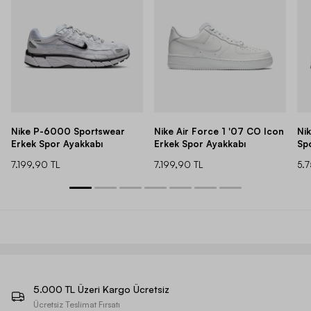
Nike P-6000 Sportswear
Nike Air Force 1 '07 CO Icon
Ni
Erkek Spor Ayakkabı
Erkek Spor Ayakkabı
Sp
7.199,90 TL
7.199,90 TL
5.
5.000 TL Üzeri Kargo Ücretsiz
Ücretsiz Teslimat Fırsatı