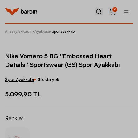
0
Anasayfa
-
Kadın
-
Ayakkabı
-
Spor ayakkabı
Nike Vo
Nike Vomero 5 BG ''Embossed Heart
Details'' Sportswear (GS) Spor Ayakkabı
Spor Ayakkabı
Stokta yok
5.099,90 TL
Renkler