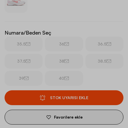
Numara/Beden Seç
35.5
36
36.5
37.5
38
38.5
39
40
STOK UYARISI EKLE
Favorilere ekle