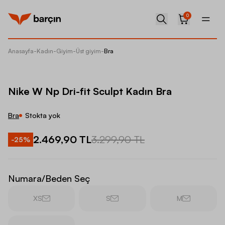
0
Anasayfa
-
Kadın
-
Giyim
-
Üst giyim
-
Bra
Nike W 
Nike W Np Dri-fit Sculpt Kadın Bra
Bra
Stokta yok
2.469,90 TL
3.299,90 TL
-
25
%
Numara/Beden Seç
XS
S
M