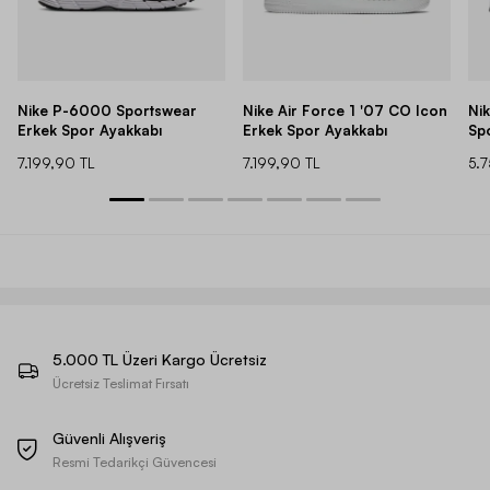
Nike P-6000 Sportswear
Nike Air Force 1 '07 CO Icon
Ni
Erkek Spor Ayakkabı
Erkek Spor Ayakkabı
Sp
7.199,90 TL
7.199,90 TL
5.
5.000 TL Üzeri Kargo Ücretsiz
Ücretsiz Teslimat Fırsatı
Güvenli Alışveriş
Resmi Tedarikçi Güvencesi