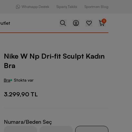
Whatsapp Destek
Sipariş Takibi
Sportmen Blog
0
utlet
-fit Sculpt Kadın Bra
Nike W Np Dri-fit Sculpt Kadın
Bra
Bra
Stokta var
3.299,90 TL
Numara/Beden Seç