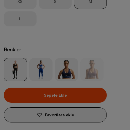
XS
S
M
L
Renkler
Sepete Ekle
Favorilere ekle