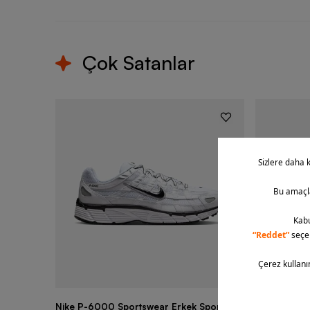
Çok Satanlar
Nike P-6000 Sportswear Erkek Spor
Nike Air Fo