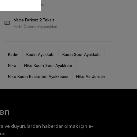
Ayakkabı
Ayakkabı
30 Gün İçerisinde
7.199,90 TL
7.199,90 TL
Vade Farksız 2 Taksit
Farklı Ödeme Seçenekleri
Kadın
Kadın Ayakkabı
Kadın Spor Ayakkabı
Nike
Nike Kadın Spor Ayakkabı
Nike Kadın Basketbol Ayakkabısı
Nike Air Jordan
ten
a ve duyurulardan haberdar olmak için e-
un.