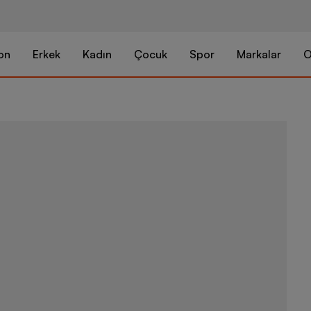
on
Erkek
Kadın
Çocuk
Spor
Markalar
O
Nike Wmns Jo