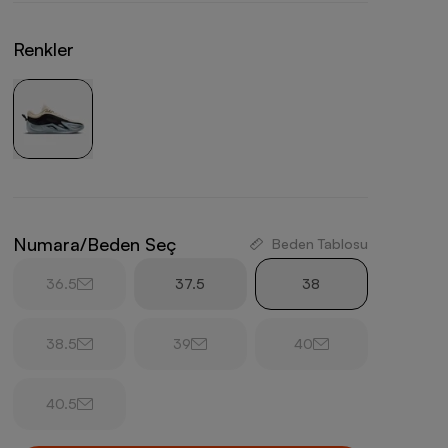
Renkler
Numara/Beden Seç
Beden Tablosu
36.5
37.5
38
38.5
39
40
40.5