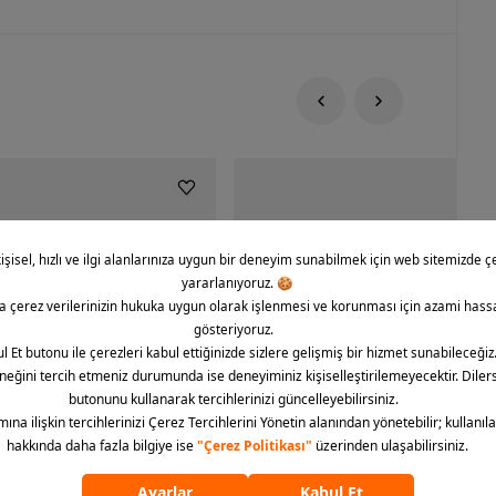
rce 1 '07 CO Icon Erkek Spor
Nike Dunk Low Retro Erkek Spor Aya