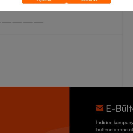
5.759,90 TL
7.199,90 TL
E-Bül
İndirim, kampany
bültene abone ol