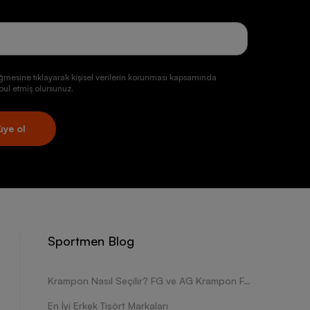
ğmesine tıklayarak kişisel verilerin korunması kapsamında
ul etmiş olursunuz.
üye ol
Sportmen Blog
Krampon Nasıl Seçilir? FG ve AG Krampon Farkları Nelerdir?
En İyi Erkek Tişört Markaları