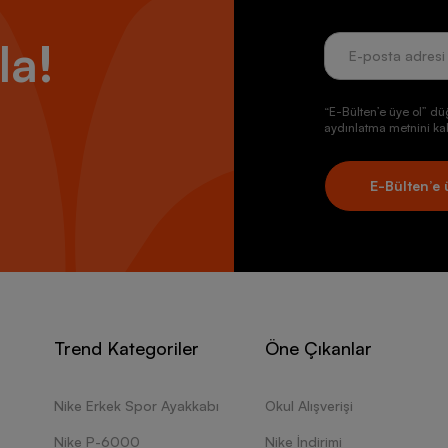
la!
“E-Bülten’e üye ol” dü
aydınlatma metnini kab
E-Bülten’e 
Trend Kategoriler
Öne Çıkanlar
Nike Erkek Spor Ayakkabı
Okul Alışverişi
Nike P-6000
Nike İndirimi