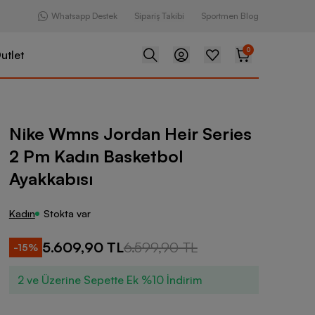
Whatsapp Destek
Sipariş Takibi
Sportmen Blog
0
utlet
rdan Heir Series 2 Pm Kadın Basketbol Ayakkabısı
Nike Wmns Jordan Heir Series
2 Pm Kadın Basketbol
Ayakkabısı
Kadın
Stokta var
5.609,90 TL
6.599,90 TL
-
15
%
2 ve Üzerine Sepette Ek %10 İndirim