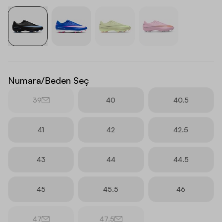
Numara/Beden Seç
39
40
40.5
41
42
42.5
43
44
44.5
45
45.5
46
47
47.5