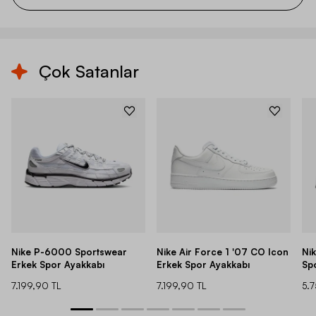
Çok Satanlar
Nike P-6000 Sportswear
Nike Air Force 1 '07 CO Icon
Ni
Erkek Spor Ayakkabı
Erkek Spor Ayakkabı
Sp
7.199,90 TL
7.199,90 TL
5.