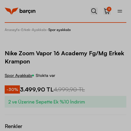
0
Anasayfa
-
Erkek
-
Ayakkabı
-
Spor ayakkabı
Nike Z
Nike Zoom Vapor 16 Academy Fg/Mg Erkek
Krampon
Spor Ayakkabı
Stokta var
3.499,90 TL
4.999,90 TL
-
30
%
2 ve Üzerine Sepette Ek %10 İndirim
Renkler