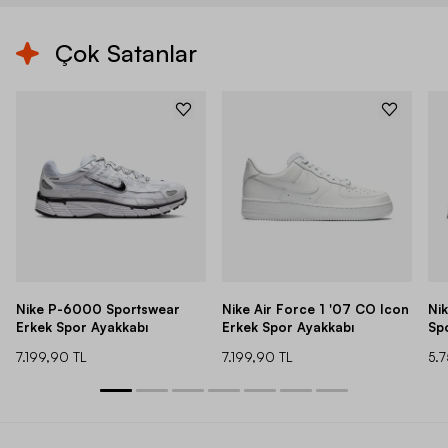
Çok Satanlar
Nike P-6000 Sportswear
Nike Air Force 1 '07 CO Icon
Ni
Erkek Spor Ayakkabı
Erkek Spor Ayakkabı
Sp
7.199,90 TL
7.199,90 TL
5.