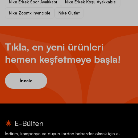
Nike Erkek Spor Ayakkabı
Nike Erkek Koşu Ayakkabısı
Nike Zoomx Invincible
Nike Outlet
Tıkla, en yeni ürünleri
hemen keşfetmeye başla!
İncele
E-Bülten
İndirim, kampanya ve duyurulardan haberdar olmak için e-