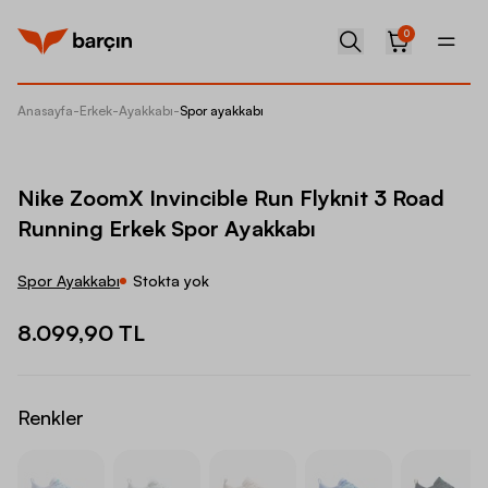
0
Anasayfa
-
Erkek
-
Ayakkabı
-
Spor ayakkabı
Nike Zo
Nike ZoomX Invincible Run Flyknit 3 Road
Running Erkek Spor Ayakkabı
Spor Ayakkabı
Stokta yok
8.099,90 TL
Renkler