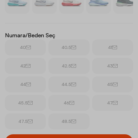
Numara/Beden Seç
40
40.5
41
42
42.5
43
44
44.5
45
45.5
46
47
47.5
48.5