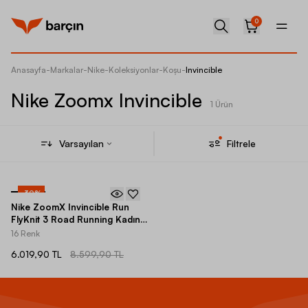
0
Anasayfa
-
Markalar
-
Nike
-
Koleksiyonlar
-
Koşu
-
Invincible
Nike Zoomx Invincible
1 Ürün
Varsayılan
Filtrele
-
30
%
Nike ZoomX Invincible Run
FlyKnit 3 Road Running Kadın
Spor Ayakkabı
16 Renk
6.019,90 TL
8.599,90 TL