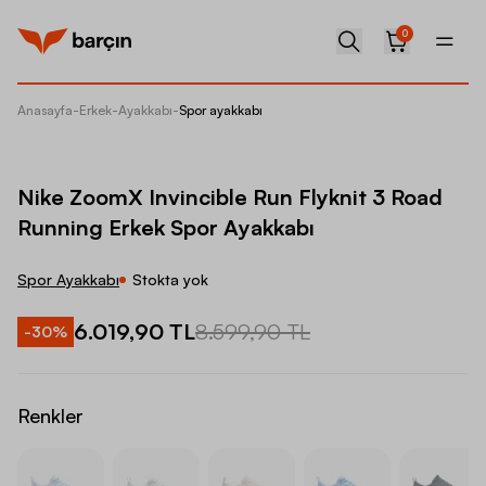
0
Anasayfa
-
Erkek
-
Ayakkabı
-
Spor ayakkabı
Nike Zo
Nike ZoomX Invincible Run Flyknit 3 Road
Running Erkek Spor Ayakkabı
Spor Ayakkabı
Stokta yok
6.019,90 TL
8.599,90 TL
-
30
%
Renkler