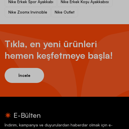
Nike Erkek Spor Ayakkabı
Nike Erkek Koşu Ayakkabısı
Nike Zoomx Invincible
Nike Outlet
Tıkla, en yeni ürünleri
hemen keşfetmeye başla!
İncele
E-Bülten
İndirim, kampanya ve duyurulardan haberdar olmak için e-