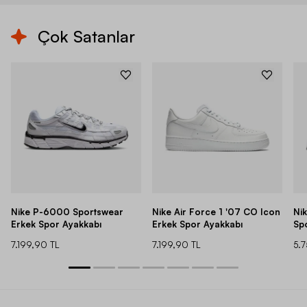
Çok Satanlar
Nike P-6000 Sportswear
Nike Air Force 1 '07 CO Icon
Ni
Erkek Spor Ayakkabı
Erkek Spor Ayakkabı
Sp
7.199,90 TL
7.199,90 TL
5.