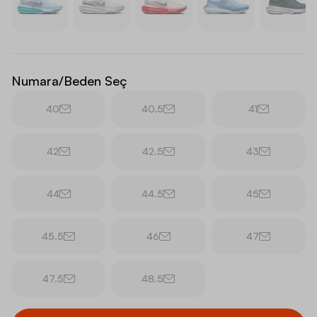
Numara/Beden Seç
40
40.5
41
42
42.5
43
44
44.5
45
45.5
46
47
47.5
48.5