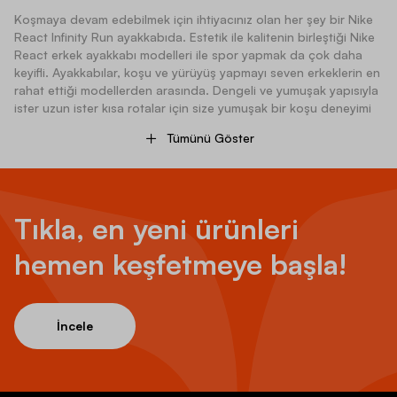
Koşmaya devam edebilmek için ihtiyacınız olan her şey bir Nike
React Infinity Run ayakkabıda. Estetik ile kalitenin birleştiği Nike
React erkek ayakkabı modelleri ile spor yapmak da çok daha
keyifli. Ayakkabılar, koşu ve yürüyüş yapmayı seven erkeklerin en
rahat ettiği modellerden arasında. Dengeli ve yumuşak yapısıyla
ister uzun ister kısa rotalar için size yumuşak bir koşu deneyimi
sunar. Zorlu koşu hedefleriniz için üretilen Nike React ayakkabı,
Tümünü Göster
trend parçalar arasında yer alır. Gelişmiş yastıklama sistemi ve
daha birçok özelliği ile ön plana çıkan Nike Infinity React, size
keyifli bir kullanım deneyimi sunar. Nike React Infinity Run,
rahatlığın yanı sıra modern ve estetik duruşu ile görünümde fark
yaratır, renk seçenekleri ile spor kombinlerde kendine yer bulur.
Tıkla, en yeni ürünleri
Siz de Nike React Infinity Run ayakkabıları kombinlerinize
ekleyerek, hem şık hem de yüksek performanslı bir koşu stili
hemen keşfetmeye başla!
oluşturabilirsiniz. Dilerseniz diğer
Nike koşu
ayakkabılarına da
göz atabilir, ihtiyaçlarınıza uygun bir tercihte bulunabilirsiniz.
Nike React Infinity Run Ayakkabısının Sağladığı
İncele
Avantajlar Nelerdir?