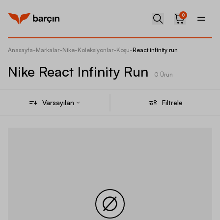
0
Anasayfa
-
Markalar
-
Nike
-
Koleksiyonlar
-
Koşu
-
React infinity run
Nike React Infinity Run
0 Ürün
Varsayılan
Filtrele