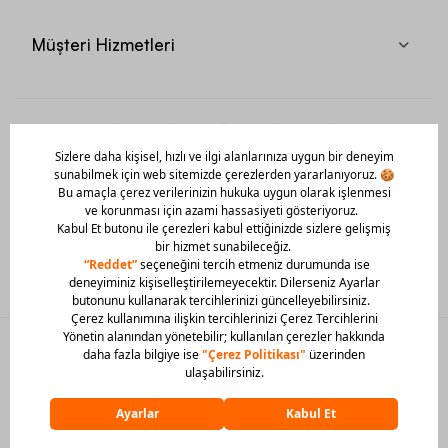
Nike React Infinity Run ayakkabı seçeneklerinin yüksek ya da
alçak taban olarak tasarlanan modelleri bulunur.
Müşteri Hizmetleri
Modellerde hızlı tepki veren yastıklama sistemi vardır.
Flyknit saya özel bir teknoloji ile hazırlanır. Bu özellik sayesinde
ayağa binen yük azaltılır.
React Infinity run ayakkabını ileri yönlü hareketi sorunsuz
yapabilmeniz için Flywire bağcık sistemi ayağı sarıp sabitler.
Flyknit üst kısım ile nefes alabilirlik ve gerekli noktalarda destek
sağlanır.
Orta taban yastıklaması 3 aşamalı destek sağlar.
Nike React Infinity Run ayakkabı modelleri yastıklama teknolojisi
Mobil Uygulamamızı Hemen İndir!
sayesinde her adımda enerji dönüşümü sağlar.
Kauçuk malzemelerle tasarlanan dış taban etkili bir zemin
tutuşunun yanı sıra üstün dayanıklılığa da sahiptir.
Bilek kısmında yastıklama özelliği vardır.
Hava sirkülasyonu sağlaması için nefes aldıran file detayları
bulunur.
Tüm özellikleri ile size tam konfor sağlayan Nike React Infinity
Run ayakkabılar, koşu için en büyük destekçiniz olur. Günlük
hayata uyum sağlayan modelleriyle profesyonel sporcuların yanı
sıra amatör sporcular için de idealdir.
© 2026 Barcin Tüm Hakları Saklıdır
Sitedeki görsel materyaller izinsiz kullanılamaz.