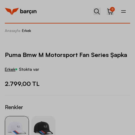
0
Anasayfa
-
Erkek
Puma B
Puma Bmw M Motorsport Fan Series Şapka
Erkek
Stokta var
2.799,00 TL
Renkler