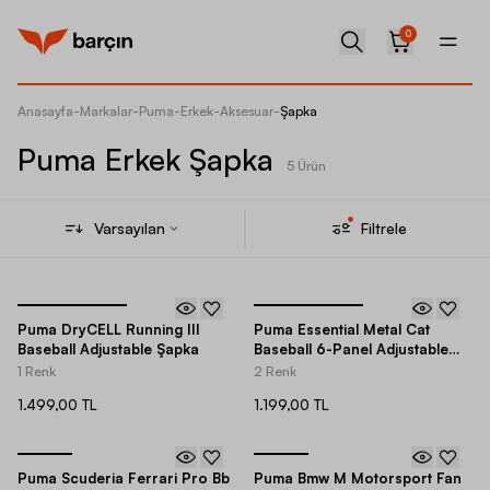
0
Anasayfa
-
Markalar
-
Puma
-
Erkek
-
Aksesuar
-
Şapka
Puma Erkek Şapka
5 Ürün
Varsayılan
Filtrele
Puma DryCELL Running III
Puma Essential Metal Cat
Baseball Adjustable Şapka
Baseball 6-Panel Adjustable
Şapka
1 Renk
2 Renk
1.499,00 TL
1.199,00 TL
Puma Scuderia Ferrari Pro Bb
Puma Bmw M Motorsport Fan