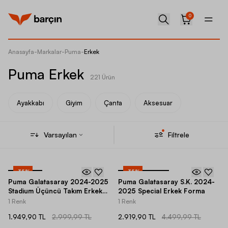
0
Anasayfa
-
Markalar
-
Puma
-
Erkek
Puma Erkek
221 Ürün
Ayakkabı
Giyim
Çanta
Aksesuar
Varsayılan
Filtrele
-
35
%
-
35
%
Puma Galatasaray 2024-2025
Puma Galatasaray S.K. 2024-
Stadium Üçüncü Takım Erkek
2025 Special Erkek Forma
Forma
1 Renk
1 Renk
1.949,90 TL
2.999,99 TL
2.919,90 TL
4.499,99 TL