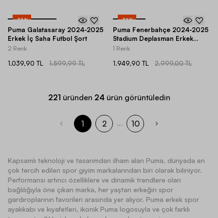
-
35
%
-
35
%
Puma Galatasaray 2024-2025
Puma Fenerbahçe 2024-2025
Erkek İç Saha Futbol Şort
Stadium Deplasman Erkek
Forma
2 Renk
1 Renk
1.039,90 TL
1.599,99 TL
1.949,90 TL
2.999,00 TL
221
üründen
24
ürün görüntüledin
1
2
10
...
Kapsamlı teknoloji ve tasarımdan ilham alan Puma, dünyada en
çok tercih edilen spor giyim markalarından biri olarak biliniyor.
Performansı artırıcı özelliklere ve dinamik trendlere olan
bağlılığıyla öne çıkan marka, her yaştan erkeğin spor
gardıroplarının favorileri arasında yer alıyor. Puma erkek spor
ayakkabı ve kıyafetleri, ikonik Puma logosuyla ve çok farklı