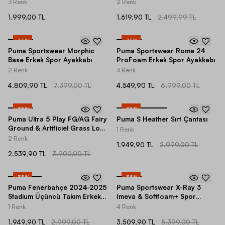
3 Renk
2 Renk
1.999,00 TL
1.619,90 TL
2.499,99 TL
-
35
%
-
35
%
Puma Sportswear Morphic
Puma Sportswear Roma 24
Base Erkek Spor Ayakkabı
ProFoam Erkek Spor Ayakkabı
2 Renk
3 Renk
4.809,90 TL
7.399,00 TL
4.549,90 TL
6.999,00 TL
-
35
%
-
35
%
Puma Ultra 5 Play FG/AG Fairy
Puma S Heather Sırt Çantası
Ground & Artificiel Grass Low-
1 Renk
Top Erkek Krampon
2 Renk
1.949,90 TL
2.999,00 TL
2.539,90 TL
3.900,00 TL
-
35
%
-
35
%
Puma Fenerbahçe 2024-2025
Puma Sportswear X-Ray 3
Stadium Üçüncü Takım Erkek
Imeva & Softfoam+ Spor
Forma
Ayakkabı
1 Renk
4 Renk
1.949,90 TL
2.999,00 TL
3.509,90 TL
5.399,00 TL