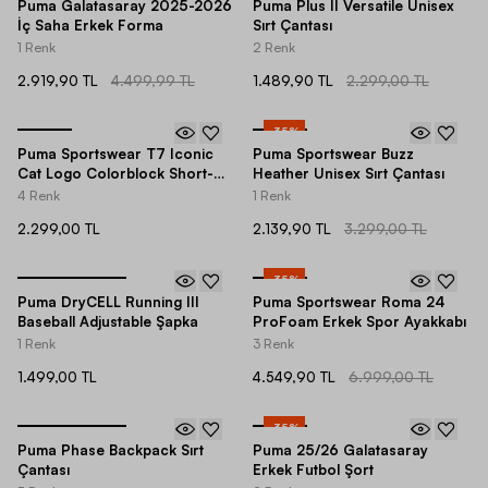
Puma Galatasaray 2025-2026
Puma Plus II Versatile Unisex
İç Saha Erkek Forma
Sırt Çantası
1 Renk
2 Renk
2.919,90 TL
4.499,99 TL
1.489,90 TL
2.299,00 TL
-
35
%
Puma Sportswear T7 Iconic
Puma Sportswear Buzz
Cat Logo Colorblock Short-
Heather Unisex Sırt Çantası
Sleeve Erkek Tişört
4 Renk
1 Renk
2.299,00 TL
2.139,90 TL
3.299,00 TL
-
35
%
Puma DryCELL Running III
Puma Sportswear Roma 24
Baseball Adjustable Şapka
ProFoam Erkek Spor Ayakkabı
1 Renk
3 Renk
1.499,00 TL
4.549,90 TL
6.999,00 TL
-
35
%
Puma Phase Backpack Sırt
Puma 25/26 Galatasaray
Çantası
Erkek Futbol Şort