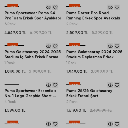
-
35
%
-
35
%
Puma Sportswear Roma 24
Puma Darter Pro Road
ProFoam Erkek Spor Ayakkabı
Running Erkek Spor Ayakkabı
3 Renk
2 Renk
4.549,90 TL
6.999,00 TL
3.509,90 TL
5.399,00 TL
-
35
%
-
35
%
Puma Galatasaray 2024-2025
Puma Galatasaray 2024-2025
Stadium İç Saha Erkek Forma
Stadium Deplasman Erkek
Forma
1 Renk
1 Renk
1.949,90 TL
2.999,99 TL
1.949,90 TL
2.999,99 TL
-
35
%
Puma Sportswear Essentials
Puma 25/26 Galatasaray
No. 1 Logo Graphic Short-
Erkek Futbol Şort
Sleeve Erkek Tişört
4 Renk
2 Renk
1.599,00 TL
1.619,90 TL
2.499,99 TL
-
35
%
-
35
%