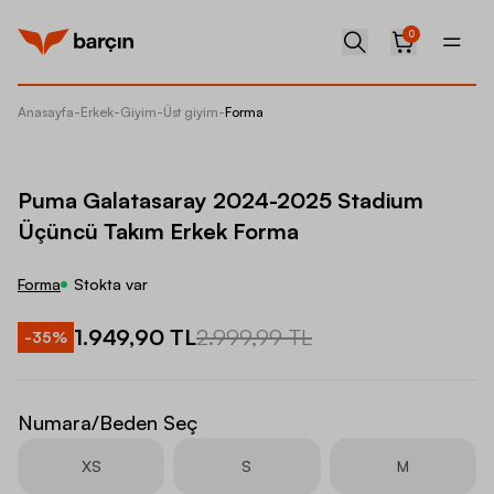
0
Anasayfa
-
Erkek
-
Giyim
-
Üst giyim
-
Forma
Puma G
Puma Galatasaray 2024-2025 Stadium
Üçüncü Takım Erkek Forma
Forma
Stokta var
1.949,90 TL
2.999,99 TL
-
35
%
Numara/Beden Seç
XS
S
M