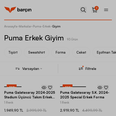
0
Anasayfa
-
Markalar
-
Puma
-
Erkek
-
Giyim
Puma Erkek Giyim
93 Ürün
Tişört
Sweatshirt
Forma
Ceket
Eşofman Tak
Varsayılan
Filtrele
-
35
%
-
35
%
Puma Galatasaray 2024-2025
Puma Galatasaray S.K. 2024-
Stadium Üçüncü Takım Erkek
2025 Special Erkek Forma
Forma
1 Renk
1 Renk
1.949,90 TL
2.999,99 TL
2.919,90 TL
4.499,99 TL