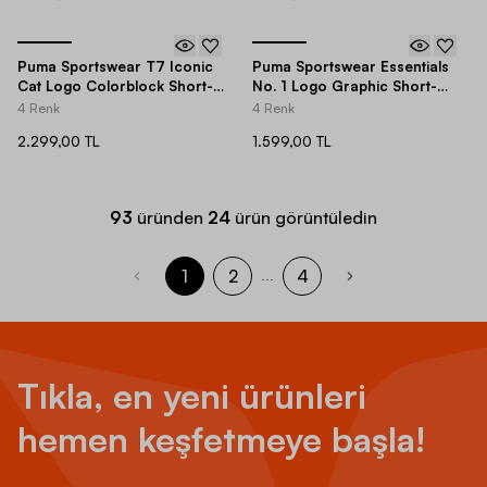
Puma Sportswear T7 Iconic
Puma Sportswear Essentials
Cat Logo Colorblock Short-
No. 1 Logo Graphic Short-
Sleeve Erkek Tişört
Sleeve Erkek Tişört
4 Renk
4 Renk
2.299,00 TL
1.599,00 TL
93
üründen
24
ürün görüntüledin
1
2
4
...
Tıkla, en yeni ürünleri
hemen keşfetmeye başla!