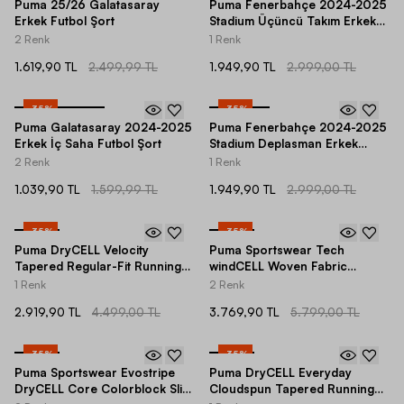
Puma 25/26 Galatasaray
Puma Fenerbahçe 2024-2025
Erkek Futbol Şort
Stadium Üçüncü Takım Erkek
Forma
2 Renk
1 Renk
1.619,90 TL
2.499,99 TL
1.949,90 TL
2.999,00 TL
-
35
%
-
35
%
Puma Galatasaray 2024-2025
Puma Fenerbahçe 2024-2025
Erkek İç Saha Futbol Şort
Stadium Deplasman Erkek
Forma
2 Renk
1 Renk
1.039,90 TL
1.599,99 TL
1.949,90 TL
2.999,00 TL
-
35
%
-
35
%
Puma DryCELL Velocity
Puma Sportswear Tech
Tapered Regular-Fit Running
windCELL Woven Fabric
Erkek Eşofman Altı
Unlined Regular-Fit Erkek
1 Renk
2 Renk
Eşofman Altı
2.919,90 TL
4.499,00 TL
3.769,90 TL
5.799,00 TL
-
35
%
-
35
%
Puma Sportswear Evostripe
Puma DryCELL Everyday
DryCELL Core Colorblock Slim
Cloudspun Tapered Running