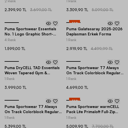
Cut Erkek Pantolon
Erkek Eşofman Altı
2 Renk
1 Renk
2.399,90 TL
3.699,00 TL
3.309,90 TL
5.099,00 TL
-
35
%
Puma Sportswear Essentials
Puma Galatasaray 2025-2026
No. 1 Logo Graphic Short-
Deplasman Erkek Forma
Sleeve Erkek Tişört
4 Renk
1 Renk
1.599,00 TL
2.919,90 TL
4.499,99 TL
Puma DryCELL TAD Essentials
Puma Sportswear T7 Always
Woven Tapered Gym &
On Track Colorblock Regular-
Training Erkek Eşofman Altı
Fit Erkek Eşofman Altı
1 Renk
1 Renk
3.999,00 TL
4.699,00 TL
-
35
%
Puma Sportswear T7 Always
Puma Sportswear warmCELL
On Track Colorblock Regular-
Pack Lite Primaloft Full-Zip
Fit Full-Zip Erkek Ceket
Hoodie Erkek Mont
1 Renk
1 Renk
5.399,00 TL
5.009,90 TL
7.700,00 TL