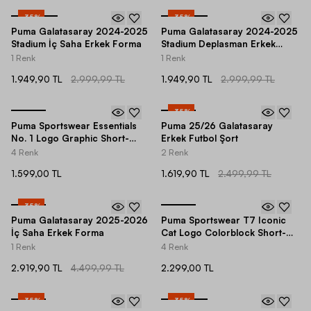
-
35
%
-
35
%
Puma Galatasaray 2024-2025
Puma Galatasaray 2024-2025
Stadium İç Saha Erkek Forma
Stadium Deplasman Erkek
Forma
1 Renk
1 Renk
1.949,90 TL
2.999,99 TL
1.949,90 TL
2.999,99 TL
-
35
%
Puma Sportswear Essentials
Puma 25/26 Galatasaray
No. 1 Logo Graphic Short-
Erkek Futbol Şort
Sleeve Erkek Tişört
4 Renk
2 Renk
1.599,00 TL
1.619,90 TL
2.499,99 TL
-
35
%
Puma Galatasaray 2025-2026
Puma Sportswear T7 Iconic
İç Saha Erkek Forma
Cat Logo Colorblock Short-
Sleeve Erkek Tişört
1 Renk
4 Renk
2.919,90 TL
4.499,99 TL
2.299,00 TL
-
35
%
-
35
%