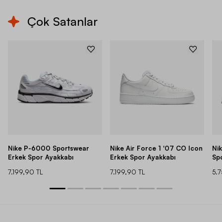
Çok Satanlar
Nike P-6000 Sportswear
Nike Air Force 1 '07 CO Icon
Ni
Erkek Spor Ayakkabı
Erkek Spor Ayakkabı
Sp
7.199,90 TL
7.199,90 TL
5.