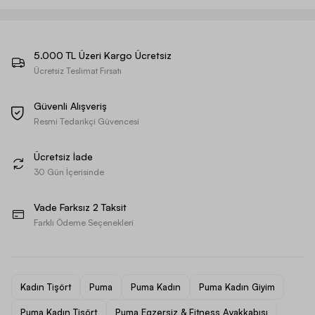
5.000 TL Üzeri Kargo Ücretsiz
Ücretsiz Teslimat Fırsatı
Güvenli Alışveriş
Resmi Tedarikçi Güvencesi
Ücretsiz İade
30 Gün İçerisinde
Vade Farksız 2 Taksit
Farklı Ödeme Seçenekleri
Kadın Tişört
Puma
Puma Kadın
Puma Kadın Giyim
Puma Kadın Tişört
Puma Egzersiz & Fitness Ayakkabısı