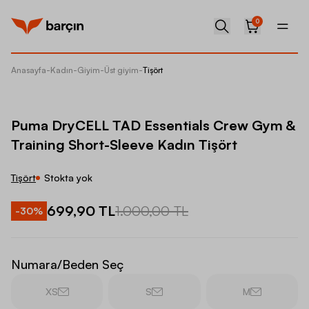
0
Anasayfa
-
Kadın
-
Giyim
-
Üst giyim
-
Tişört
Puma Dr
Puma DryCELL TAD Essentials Crew Gym &
Training Short-Sleeve Kadın Tişört
Tişört
Stokta yok
699,90 TL
1.000,00 TL
-
30
%
Numara/Beden Seç
XS
S
M