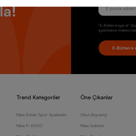
la!
“E-Bülten’e üye ol” dü
aydınlatma metnini kab
E-Bülten’e 
Trend Kategoriler
Öne Çıkanlar
Nike Erkek Spor Ayakkabı
Okul Alışverişi
Nike P-6000
Nike İndirimi