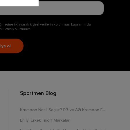
ğmesine tıklayarak kişisel verilerin korunması kapsamında
ul etmiş olursunuz.
üye ol
Sportmen Blog
Krampon Nasıl Seçilir? FG ve AG Krampon Farkları Nelerdir?
En İyi Erkek Tişört Markaları