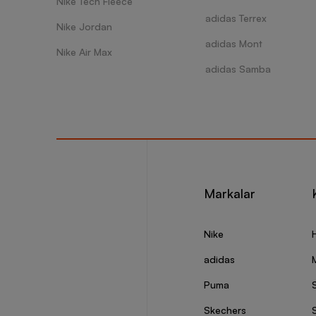
Nike Tech Fleece
adidas Terrex
Nike Jordan
adidas Mont
Nike Air Max
adidas Samba
Markalar
Nike
adidas
Puma
Skechers
S