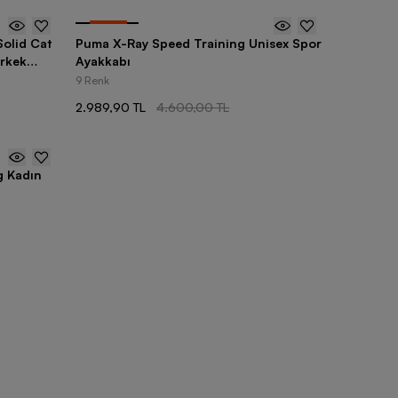
-
35
%
olid Cat
Puma X-Ray Speed Training Unisex Spor
Erkek
Ayakkabı
9 Renk
2.989,90 TL
4.600,00 TL
g Kadın