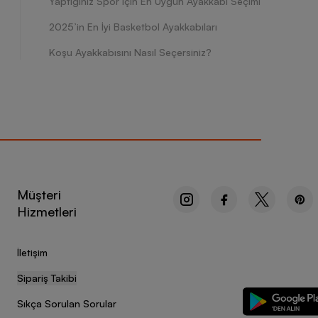
Yaptığınız Spor için En Uygun Ayakkabı Seçimi
2025’in En İyi Basketbol Ayakkabıları
Koşu Ayakkabısını Nasıl Seçersiniz?
Müşteri
Hizmetleri
İletişim
Sipariş Takibi
Sıkça Sorulan Sorular