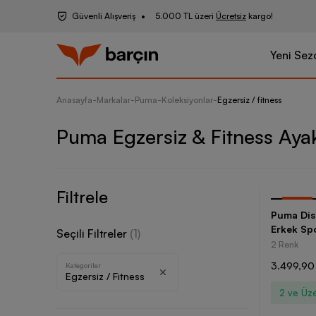
Güvenli Alışveriş
5.000 TL üzeri
Ücretsiz
kargo!
Yeni Sez
Anasayfa
-
Markalar
-
Puma
-
Koleksiyonlar
-
Egzersiz / fitness
Puma Egzersiz & Fitness Aya
Filtrele
-
30
%
Puma Dis
Erkek Sp
Seçili Filtreler
(
1
)
2 Renk
3.499,90
Kategoriler
Egzersiz / Fitness
2 ve Üze