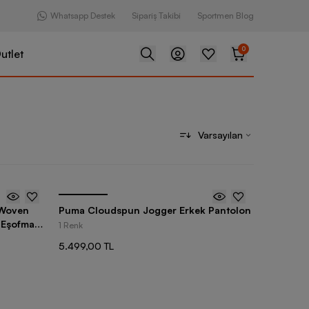
Whatsapp Destek
Sipariş Takibi
Sportmen Blog
0
utlet
Varsayılan
 Woven
Puma Cloudspun Jogger Erkek Pantolon
 Eşofman
1 Renk
5.499,00 TL