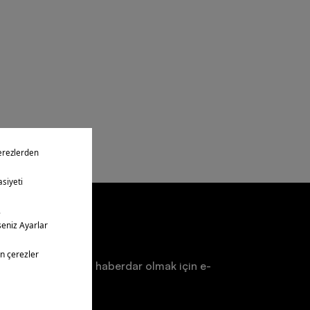
ten
a ve duyurulardan haberdar olmak için e-
un.