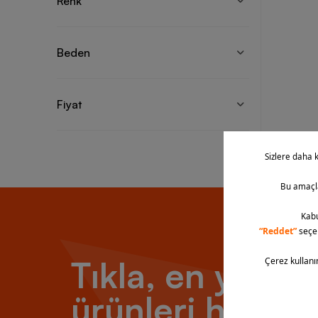
Renk
Beden
Fiyat
Tıkla, en yeni
ürünleri hemen