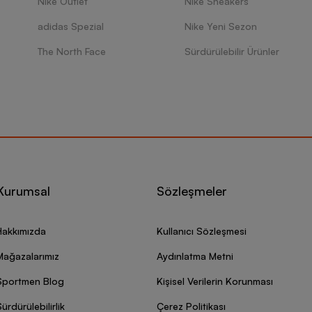
Nike Outlet
Nike Sneakers
adidas Spezial
Nike Yeni Sezon
The North Face
Sürdürülebilir Ürünler
Kurumsal
Sözleşmeler
Hakkımızda
Kullanıcı Sözleşmesi
Mağazalarımız
Aydınlatma Metni
Sportmen Blog
Kişisel Verilerin Korunması
ürdürülebilirlik
Çerez Politikası