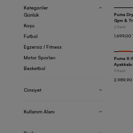
Kategoriler
Günlük
Puma Dry
Gym & Tr
Koşu
Tişört
2 Renk
Futbol
1.699,00 
Egzersiz / Fitness
-
35
%
Motor Sporları
Puma X-R
Ayakkabı
Basketbol
9 Renk
2.989,90
Cinsiyet
Kullanım Alanı