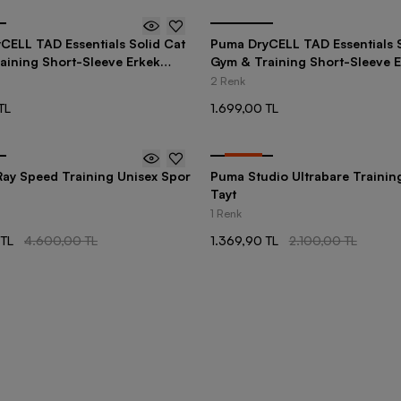
CELL TAD Essentials Solid Cat
Puma DryCELL TAD Essentials S
aining Short-Sleeve Erkek
Gym & Training Short-Sleeve 
Tişört
2 Renk
TL
1.699,00 TL
-
35
%
ay Speed Training Unisex Spor
Puma Studio Ultrabare Trainin
Tayt
1 Renk
 TL
4.600,00 TL
1.369,90 TL
2.100,00 TL