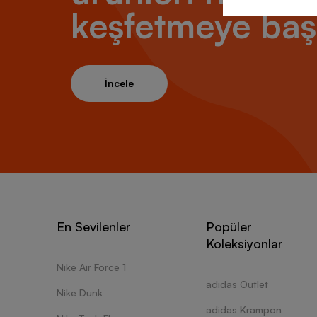
keşfetmeye baş
İncele
En Sevilenler
Popüler
Koleksiyonlar
Nike Air Force 1
adidas Outlet
Nike Dunk
adidas Krampon