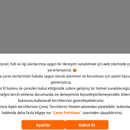
E-Bül
İndirim, kampany
bültene abone ol