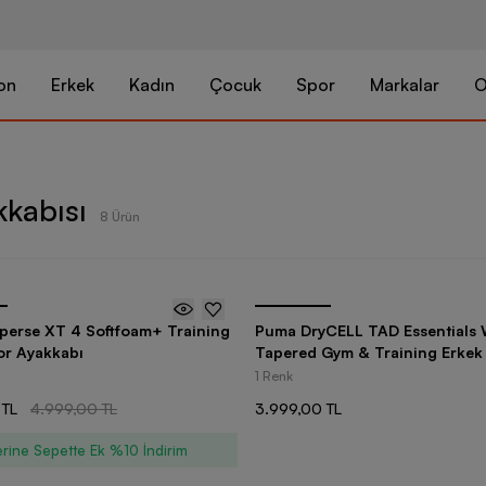
on
Erkek
Kadın
Çocuk
Spor
Markalar
O
kkabısı
8 Ürün
perse XT 4 Softfoam+ Training
Puma DryCELL TAD Essentials
or Ayakkabı
Tapered Gym & Training Erkek
Altı
1 Renk
 TL
4.999,00 TL
3.999,00 TL
rine Sepette Ek %10 İndirim