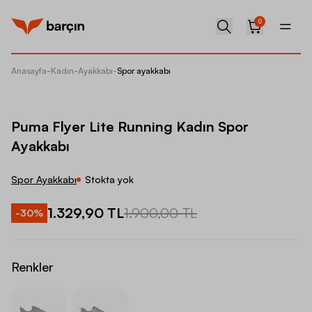
0
Anasayfa
-
Kadın
-
Ayakkabı
-
Spor ayakkabı
Puma Fl
Puma Flyer Lite Running Kadın Spor
Ayakkabı
Spor Ayakkabı
Stokta yok
1.329,90 TL
1.900,00 TL
-
30
%
Renkler