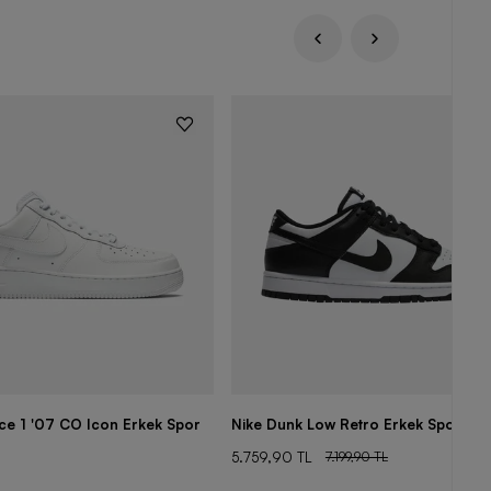
rce 1 '07 CO Icon Erkek Spor
Nike Dunk Low Retro Erkek Spor Aya
5.759,90 TL
7.199,90 TL