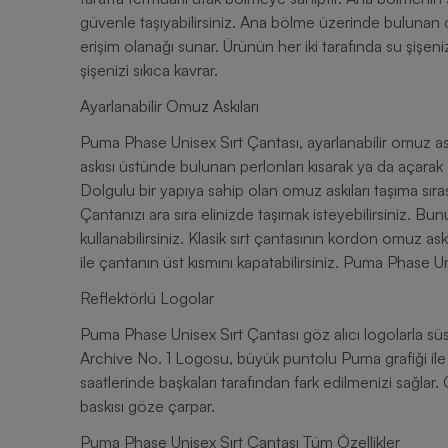
güvenle taşıyabilirsiniz. Ana bölme üzerinde bulunan çif
erişim olanağı sunar. Ürünün her iki tarafında su şişeniz i
şişenizi sıkıca kavrar.
Ayarlanabilir Omuz Askıları
Puma Phase Unisex Sırt Çantası, ayarlanabilir omuz askıl
askısı üstünde bulunan perlonları kısarak ya da açarak ç
Dolgulu bir yapıya sahip olan omuz askıları taşıma sıra
Çantanızı ara sıra elinizde taşımak isteyebilirsiniz. B
kullanabilirsiniz. Klasik sırt çantasının kordon omuz askı
ile çantanın üst kısmını kapatabilirsiniz. Puma Phase Uni
Reflektörlü Logolar
Puma Phase Unisex Sırt Çantası göz alıcı logolarla sü
Archive No. 1 Logosu, büyük puntolu Puma grafiği ile
saatlerinde başkaları tarafından fark edilmenizi sağla
baskısı göze çarpar.
Puma Phase Unisex Sırt Çantası Tüm Özellikler