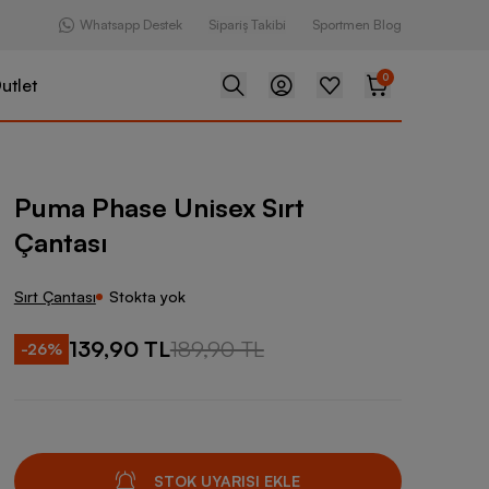
Whatsapp Destek
Sipariş Takibi
Sportmen Blog
0
utlet
nisex Sırt Çantası
Puma Phase Unisex Sırt
Çantası
Sırt Çantası
Stokta yok
139,90 TL
189,90 TL
-
26
%
STOK UYARISI EKLE