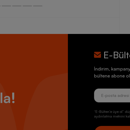
E-Bül
İndirim, kampany
bültene abone ol
la!
“E-Bülten’e üye ol” dü
aydınlatma metnini kab