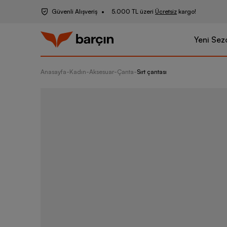
Güvenli Alışveriş
5.000 TL üzeri
Ücretsiz
kargo!
Yeni Sez
Anasayfa
-
Kadın
-
Aksesuar
-
Çanta
-
Sırt çantası