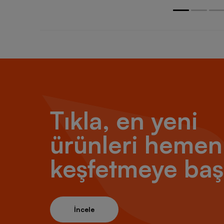
Tıkla, en yeni
ürünleri hemen
keşfetmeye baş
İncele