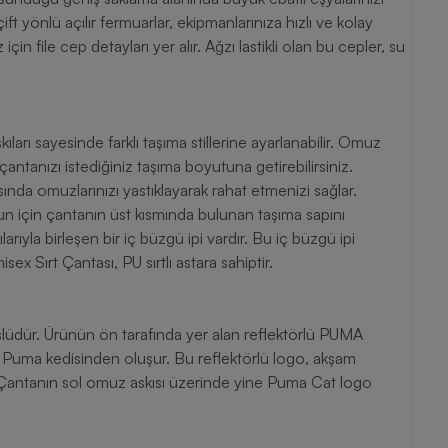
t yönlü açılır fermuarlar, ekipmanlarınıza hızlı ve kolay
çin file cep detayları yer alır. Ağzı lastikli olan bu cepler, su
arı sayesinde farklı taşıma stillerine ayarlanabilir. Omuz
antanızı istediğiniz taşıma boyutuna getirebilirsiniz.
sında omuzlarınızı yastıklayarak rahat etmenizi sağlar.
unun için çantanın üst kısmında bulunan taşıma sapını
larıyla birleşen bir iç büzgü ipi vardır. Bu iç büzgü ipi
sex Sırt Çantası, PU sırtlı astara sahiptir.
slüdür. Ürünün ön tarafında yer alan reflektörlü PUMA
 Puma kedisinden oluşur. Bu reflektörlü logo, akşam
r. Çantanın sol omuz askısı üzerinde yine Puma Cat logo