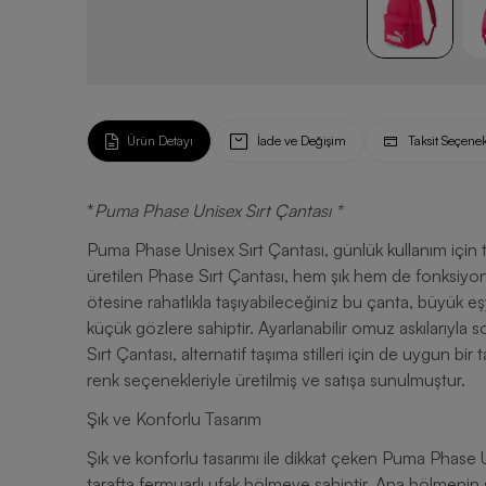
Ürün Detayı
İade ve Değişim
Taksit Seçenek
*
Puma Phase Unisex Sırt Çantası *
Puma Phase Unisex Sırt Çantası, günlük kullanım için t
üretilen Phase Sırt Çantası, hem şık hem de fonksiyon
ötesine rahatlıkla taşıyabileceğiniz bu çanta, büyük eşy
küçük gözlere sahiptir. Ayarlanabilir omuz askılarıyla
Sırt Çantası, alternatif taşıma stilleri için de uygun bir
renk seçenekleriyle üretilmiş ve satışa sunulmuştur.
Şık ve Konforlu Tasarım
Şık ve konforlu tasarımı ile dikkat çeken Puma Phase 
tarafta fermuarlı ufak bölmeye sahiptir. Ana bölmenin