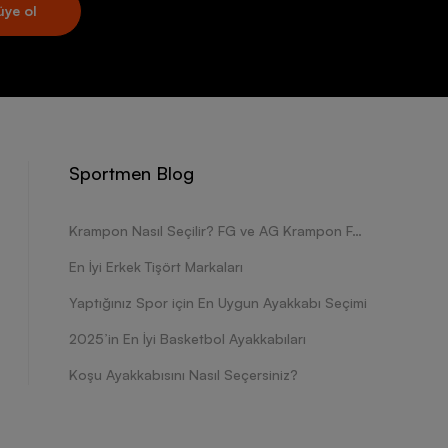
üye ol
Sportmen Blog
Krampon Nasıl Seçilir? FG ve AG Krampon Farkları Nelerdir?
En İyi Erkek Tişört Markaları
Yaptığınız Spor için En Uygun Ayakkabı Seçimi
2025’in En İyi Basketbol Ayakkabıları
Koşu Ayakkabısını Nasıl Seçersiniz?