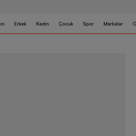
on
Erkek
Kadın
Çocuk
Spor
Markalar
O
Puma Phase U