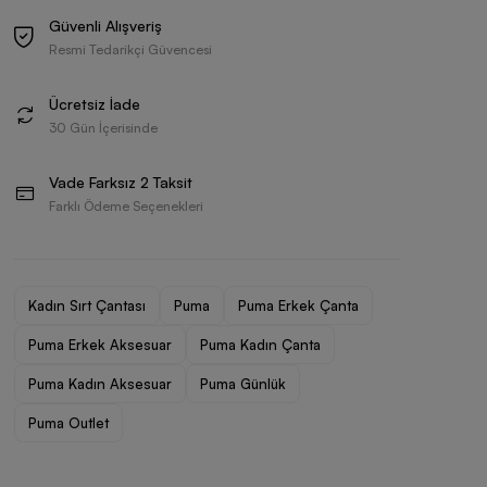
Güvenli Alışveriş
Resmi Tedarikçi Güvencesi
Ücretsiz İade
30 Gün İçerisinde
Vade Farksız 2 Taksit
Farklı Ödeme Seçenekleri
Kadın Sırt Çantası
Puma
Puma Erkek Çanta
Puma Erkek Aksesuar
Puma Kadın Çanta
Puma Kadın Aksesuar
Puma Günlük
Puma Outlet