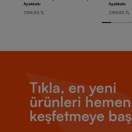
Ayakkabı
Ayakkabı
7.199,90 TL
7.199,90 TL
Tıkla, en yeni
ürünleri hemen
keşfetmeye baş