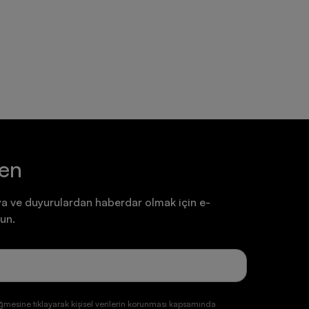
Ayakkabı
Ayakkabı
7.199,90 TL
7.199,90 TL
ten
a ve duyurulardan haberdar olmak için e-
un.
ğmesine tıklayarak kişisel verilerin korunması kapsamında