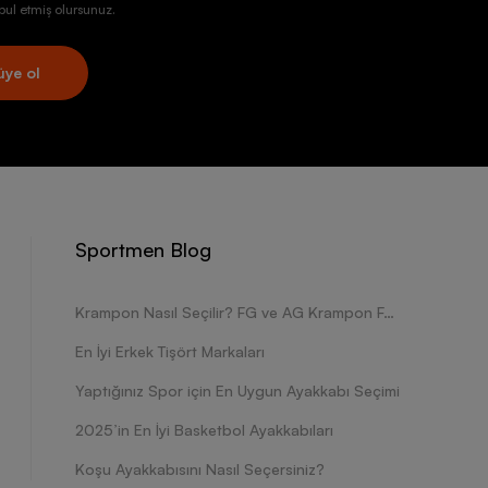
ul etmiş olursunuz.
üye ol
Sportmen Blog
Krampon Nasıl Seçilir? FG ve AG Krampon Farkları Nelerdir?
En İyi Erkek Tişört Markaları
Yaptığınız Spor için En Uygun Ayakkabı Seçimi
2025’in En İyi Basketbol Ayakkabıları
Koşu Ayakkabısını Nasıl Seçersiniz?