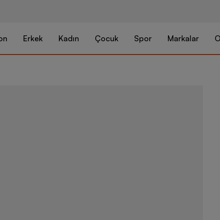
on
Erkek
Kadın
Çocuk
Spor
Markalar
O
Puma Pumate