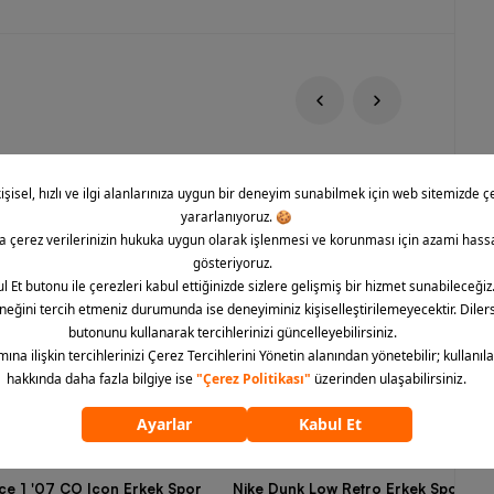
rce 1 '07 CO Icon Erkek Spor
Nike Dunk Low Retro Erkek Spor Aya