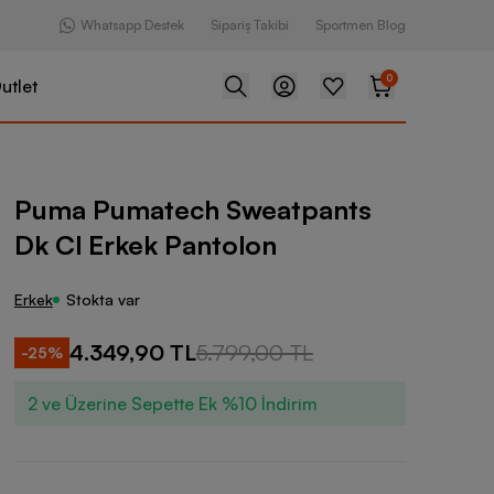
Whatsapp Destek
Sipariş Takibi
Sportmen Blog
0
utlet
ch Sweatpants Dk Cl Erkek Pantolon
Puma Pumatech Sweatpants
Dk Cl Erkek Pantolon
Erkek
Stokta var
4.349,90 TL
5.799,00 TL
-
25
%
2 ve Üzerine Sepette Ek %10 İndirim