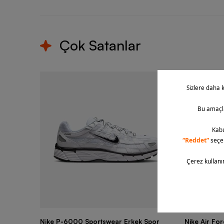
Çok Satanlar
Nike P-6000 Sportswear Erkek Spor
Nike Air Fo