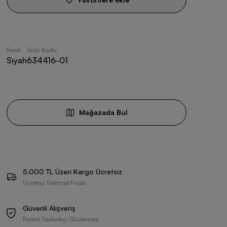
Renk
Ürün Kodu
Siyah
634416-01
Mağazada Bul
5.000 TL Üzeri Kargo Ücretsiz
Ücretsiz Teslimat Fırsatı
Güvenli Alışveriş
Resmi Tedarikçi Güvencesi