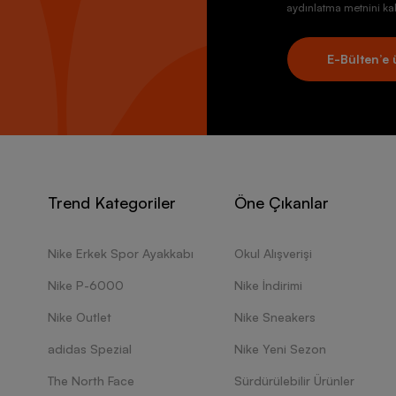
aydınlatma metnini kab
E-Bülten’e 
Trend Kategoriler
Öne Çıkanlar
Nike Erkek Spor Ayakkabı
Okul Alışverişi
Nike P-6000
Nike İndirimi
Nike Outlet
Nike Sneakers
adidas Spezial
Nike Yeni Sezon
The North Face
Sürdürülebilir Ürünler