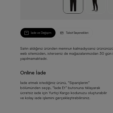
İade ve Değişim
Taksit Seçenekleri
Satın aldığınız üründen memnun kalmadıysanız ürününüzü ku
web sitemizden, isterseniz de mağazalarımızdan 30 gün için
yapılmamaktadır.
Online İade
İade etmek istediğiniz ürünü, “
Siparişlerim
”
bölümünden seçip, “
İade Et
” butonuna tıklayarak
ücretsiz iade için Yurtiçi Kargo kodunuzu oluşturabilir
ve kolay iade işlemini gerçekleştirebilirsiniz.