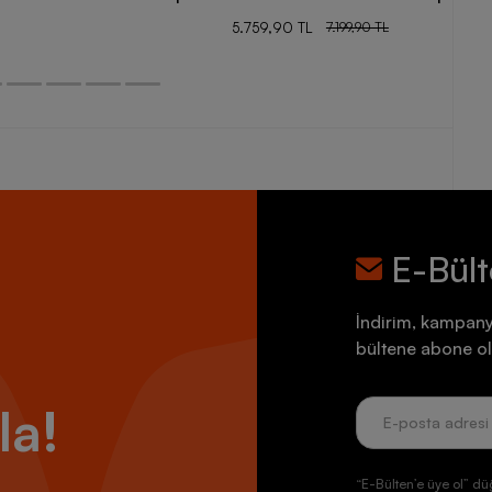
5.759,90 TL
7.199,90 TL
E-Bül
İndirim, kampany
bültene abone ol
la!
“E-Bülten’e üye ol” dü