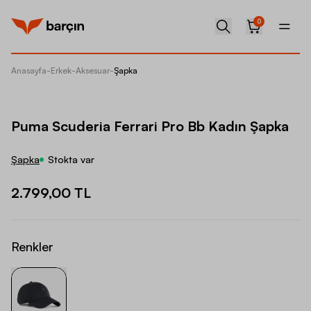
0
Anasayfa
-
Erkek
-
Aksesuar
-
Şapka
Puma Sc
Puma Scuderia Ferrari Pro Bb Kadın Şapka
Şapka
Stokta var
2.799,00 TL
Renkler