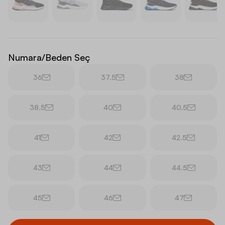
Numara/Beden Seç
36
37.5
38
38.5
40
40.5
41
42
42.5
43
44
44.5
45
46
47