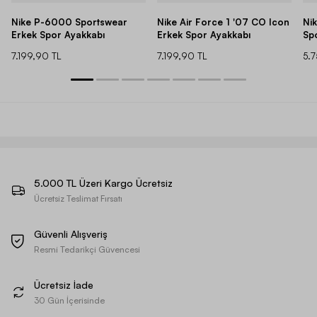
Nike P-6000 Sportswear
Nike Air Force 1 '07 CO Icon
Ni
Erkek Spor Ayakkabı
Erkek Spor Ayakkabı
Sp
7.199,90 TL
7.199,90 TL
5.
5.000 TL Üzeri Kargo Ücretsiz
Ücretsiz Teslimat Fırsatı
Güvenli Alışveriş
Resmi Tedarikçi Güvencesi
Ücretsiz İade
30 Gün İçerisinde