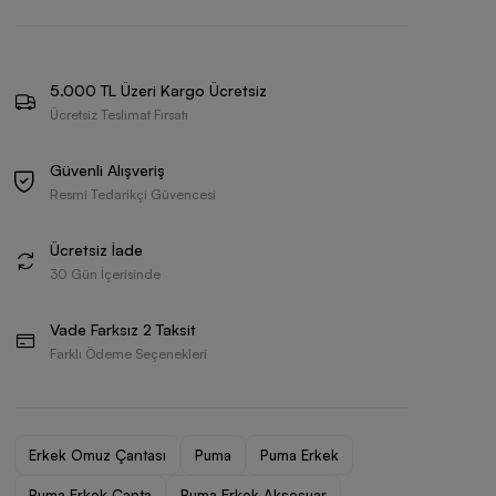
5.000 TL Üzeri Kargo Ücretsiz
Ücretsiz Teslimat Fırsatı
Güvenli Alışveriş
Resmi Tedarikçi Güvencesi
Ücretsiz İade
30 Gün İçerisinde
Vade Farksız 2 Taksit
Farklı Ödeme Seçenekleri
Erkek Omuz Çantası
Puma
Puma Erkek
Puma Erkek Çanta
Puma Erkek Aksesuar