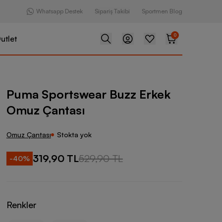
Whatsapp Destek
Sipariş Takibi
Sportmen Blog
0
utlet
wear Buzz Erkek Omuz Çantası
Puma Sportswear Buzz Erkek
Omuz Çantası
Omuz Çantası
Stokta yok
319,90 TL
529,90 TL
-
40
%
Renkler