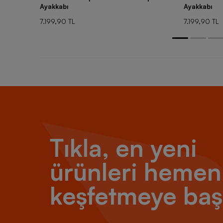
Ayakkabı
Ayakkabı
7.199,90 TL
7.199,90 TL
Tıkla, en yeni
ürünleri hemen
keşfetmeye baş