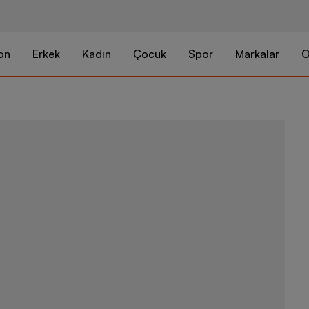
on
Erkek
Kadın
Çocuk
Spor
Markalar
O
Puma Sports