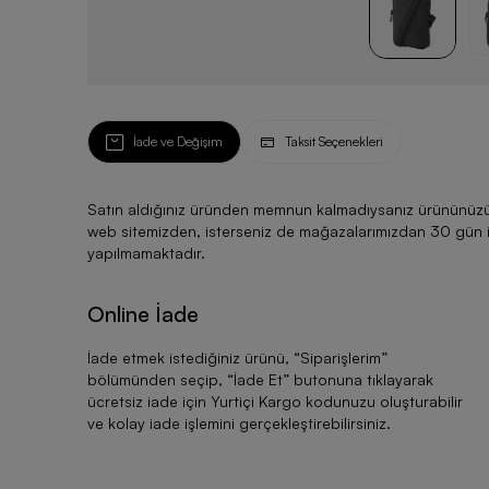
İade ve Değişim
Taksit Seçenekleri
Satın aldığınız üründen memnun kalmadıysanız ürününüzü ku
web sitemizden, isterseniz de mağazalarımızdan 30 gün için
yapılmamaktadır.
Online İade
İade etmek istediğiniz ürünü, “
Siparişlerim
”
bölümünden seçip, “
İade Et
” butonuna tıklayarak
ücretsiz iade için Yurtiçi Kargo kodunuzu oluşturabilir
ve kolay iade işlemini gerçekleştirebilirsiniz.