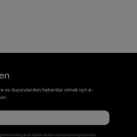
Ayakkabı
Ayakkabı
7.199,90 TL
7.199,90 TL
ten
a ve duyurulardan haberdar olmak için e-
un.
ğmesine tıklayarak kişisel verilerin korunması kapsamında