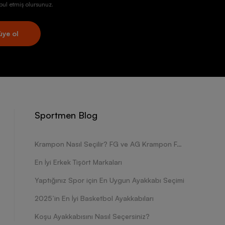
ul etmiş olursunuz.
üye ol
Sportmen Blog
Krampon Nasıl Seçilir? FG ve AG Krampon Farkları Nelerdir?
En İyi Erkek Tişört Markaları
Yaptığınız Spor için En Uygun Ayakkabı Seçimi
2025’in En İyi Basketbol Ayakkabıları
Koşu Ayakkabısını Nasıl Seçersiniz?