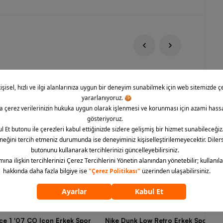
rce 1 '07 CO Icon Erkek Spor
Nike Dunk Low Retro Erkek Spor Aya