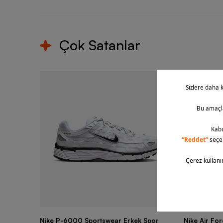
Çok Satanlar
Nike P-6000 Sportswear Erkek Spor
Nike Air Fo