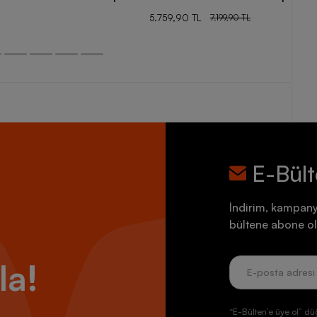
5.759,90 TL
7.199,90 TL
E-Bül
İndirim, kampany
bültene abone ol
la!
“E-Bülten’e üye ol” dü