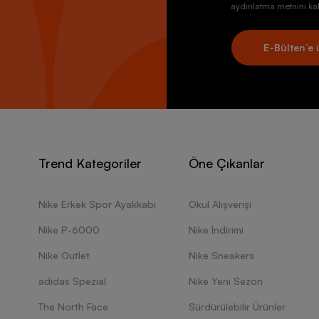
aydınlatma metnini kab
E-Bülten’e 
Trend Kategoriler
Öne Çıkanlar
Nike Erkek Spor Ayakkabı
Okul Alışverişi
Nike P-6000
Nike İndirimi
Nike Outlet
Nike Sneakers
adidas Spezial
Nike Yeni Sezon
The North Face
Sürdürülebilir Ürünler