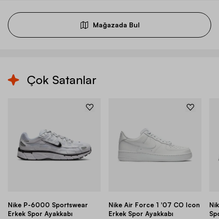
Mağazada Bul
Çok Satanlar
Nike P-6000 Sportswear
Nike Air Force 1 '07 CO Icon
Ni
Erkek Spor Ayakkabı
Erkek Spor Ayakkabı
Sp