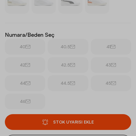
Numara/Beden Seç
40
40.5
41
42
42.5
43
44
44.5
45
46
STOK UYARISI EKLE