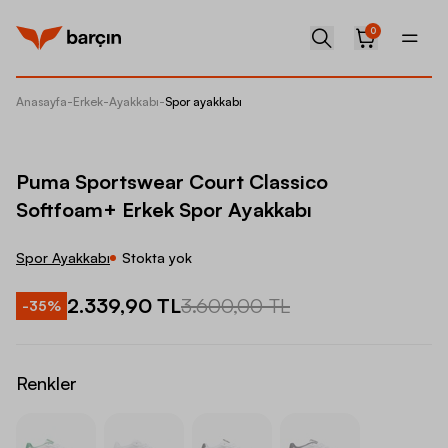
0
Anasayfa
-
Erkek
-
Ayakkabı
-
Spor ayakkabı
Puma Sp
Puma Sportswear Court Classico
Softfoam+ Erkek Spor Ayakkabı
Spor Ayakkabı
Stokta yok
2.339,90 TL
3.600,00 TL
-
35
%
Renkler