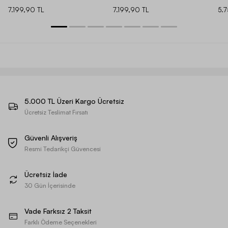
7.199,90 TL
7.199,90 TL
5.
5.000 TL Üzeri Kargo Ücretsiz
Ücretsiz Teslimat Fırsatı
Güvenli Alışveriş
Resmi Tedarikçi Güvencesi
Ücretsiz İade
30 Gün İçerisinde
Vade Farksız 2 Taksit
Farklı Ödeme Seçenekleri