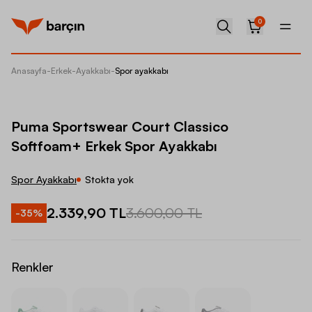
0
Anasayfa
-
Erkek
-
Ayakkabı
-
Spor ayakkabı
Puma Sp
Puma Sportswear Court Classico
Softfoam+ Erkek Spor Ayakkabı
Spor Ayakkabı
Stokta yok
2.339,90 TL
3.600,00 TL
-
35
%
Renkler