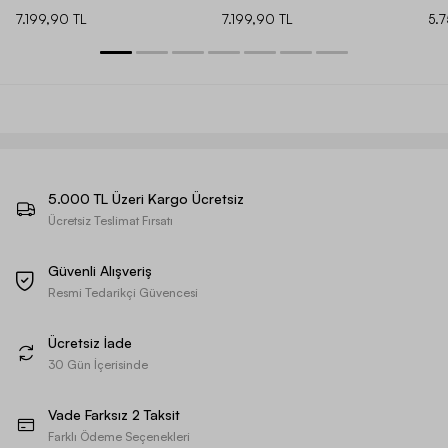
7.199,90 TL
7.199,90 TL
5.
5.000 TL Üzeri Kargo Ücretsiz
Ücretsiz Teslimat Fırsatı
Güvenli Alışveriş
Resmi Tedarikçi Güvencesi
Ücretsiz İade
30 Gün İçerisinde
Vade Farksız 2 Taksit
Farklı Ödeme Seçenekleri