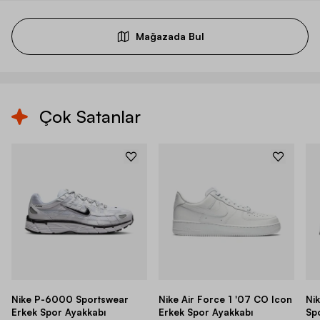
Mağazada Bul
Çok Satanlar
Nike P-6000 Sportswear
Nike Air Force 1 '07 CO Icon
Ni
Erkek Spor Ayakkabı
Erkek Spor Ayakkabı
Sp