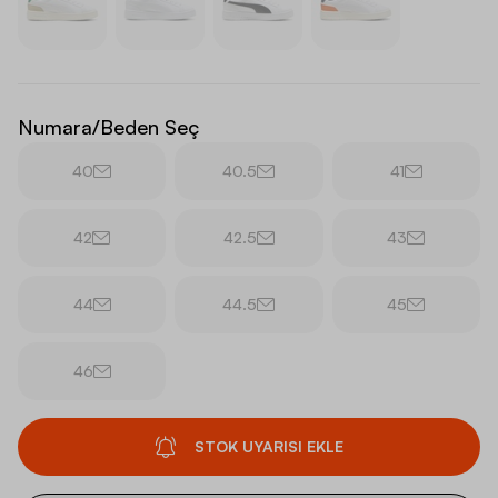
Numara/Beden Seç
40
40.5
41
42
42.5
43
44
44.5
45
46
STOK UYARISI EKLE