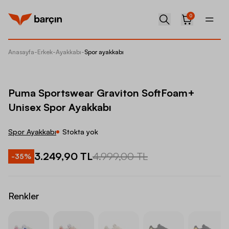
0
Anasayfa
-
Erkek
-
Ayakkabı
-
Spor ayakkabı
Puma Sp
Puma Sportswear Graviton SoftFoam+
Unisex Spor Ayakkabı
Spor Ayakkabı
Stokta yok
3.249,90 TL
4.999,00 TL
-
35
%
Renkler