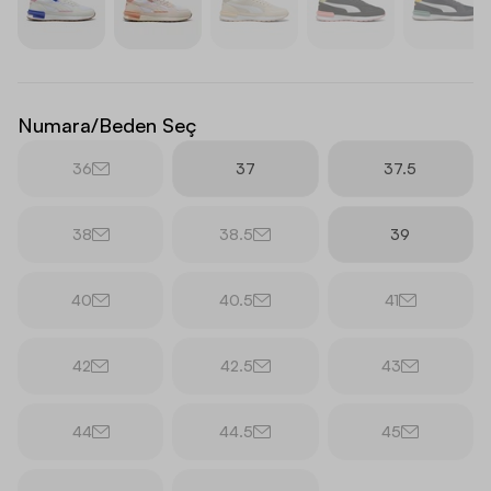
Numara/Beden Seç
36
37
37.5
38
38.5
39
40
40.5
41
42
42.5
43
44
44.5
45