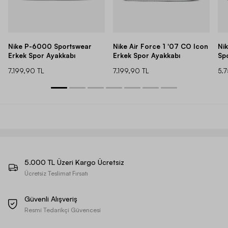
Nike P-6000 Sportswear
Nike Air Force 1 '07 CO Icon
Ni
Erkek Spor Ayakkabı
Erkek Spor Ayakkabı
Sp
7.199,90 TL
7.199,90 TL
5.
5.000 TL Üzeri Kargo Ücretsiz
Ücretsiz Teslimat Fırsatı
Güvenli Alışveriş
Resmi Tedarikçi Güvencesi