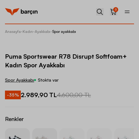
0
Anasayfa
-
Kadın
-
Ayakkabı
-
Spor ayakkabı
Puma Sp
Puma Sportswear R78 Disrupt Softfoam+
Kadın Spor Ayakkabı
Spor Ayakkabı
Stokta var
2.989,90 TL
4.600,00 TL
-
35
%
Renkler