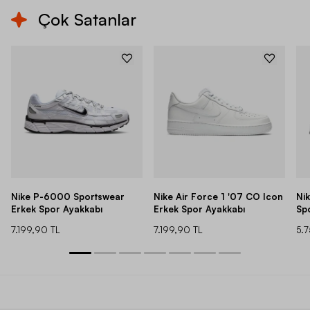
Çok Satanlar
Nike P-6000 Sportswear
Nike Air Force 1 '07 CO Icon
Ni
Erkek Spor Ayakkabı
Erkek Spor Ayakkabı
Sp
7.199,90 TL
7.199,90 TL
5.