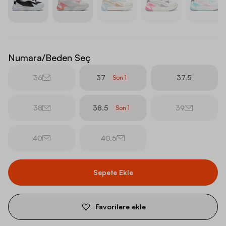
Numara/Beden Seç
36
37
37.5
Son
1
38
38.5
39
Son
1
40
40.5
Sepete Ekle
Favorilere ekle