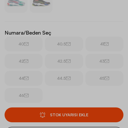
Numara/Beden Seç
40
40.5
41
42
42.5
43
44
44.5
45
46
STOK UYARISI EKLE