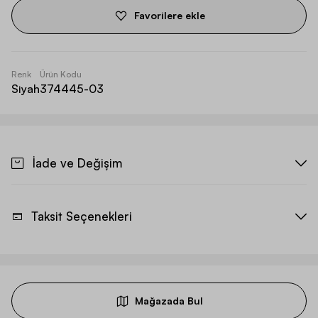
Favorilere ekle
Renk
Ürün Kodu
Siyah
374445-03
İade ve Değişim
Taksit Seçenekleri
Mağazada Bul