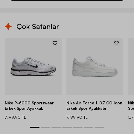
Çok Satanlar
Nike P-6000 Sportswear
Nike Air Force 1 '07 CO Icon
Ni
Erkek Spor Ayakkabı
Erkek Spor Ayakkabı
Sp
7.199,90 TL
7.199,90 TL
5.