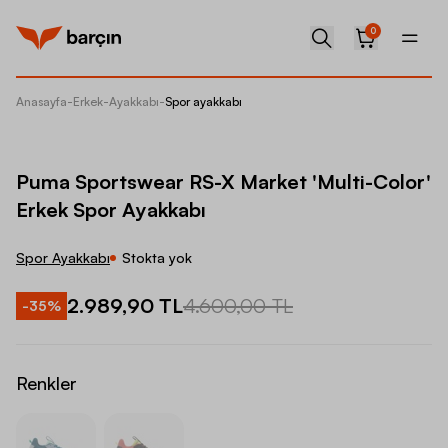
0
Anasayfa
-
Erkek
-
Ayakkabı
-
Spor ayakkabı
Puma Sp
Puma Sportswear RS-X Market 'Multi-Color'
Erkek Spor Ayakkabı
Spor Ayakkabı
Stokta yok
2.989,90 TL
4.600,00 TL
-
35
%
Renkler