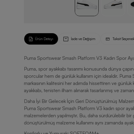
Ürün Detayı
İade ve Değişim
Taksit Seçenek
Puma Sportswear Smash Platform V3 Kadın Spor Ay
Puma, spor ayakkabı tasarımı konusunda dünya çapında
sporcular hem de günlük kullanım için idealdir. Pum
markasının kalitesini her adımda hissettiren ve günlük k
ayakkabı, tenisten ilham alınarak tasarlanmış ve zamansı
Daha İyi Bir Gelecek İçin Geri Dönüştürülmüş Malzeme
Puma Sportswear Smash Platform V3 kadın spor ayakk
malzemelerden yapılmıştır. Bu, daha sürdürülebilir bir 
dönüştürülmüş malzeme kullanımı aynı zamanda ayakkabın
Konforlu ve Yumuşak: SOFTFOAM+