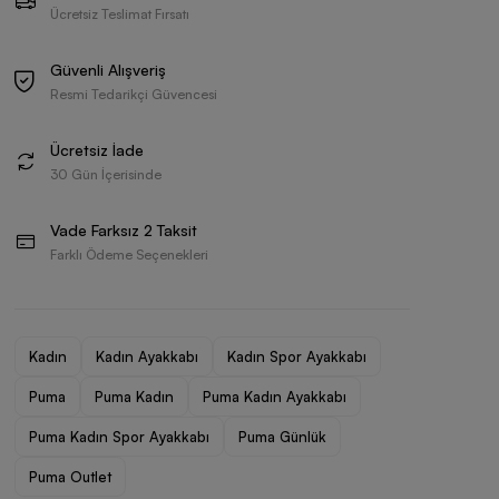
Ücretsiz Teslimat Fırsatı
Güvenli Alışveriş
Resmi Tedarikçi Güvencesi
Ücretsiz İade
30 Gün İçerisinde
Vade Farksız 2 Taksit
Farklı Ödeme Seçenekleri
Kadın
Kadın Ayakkabı
Kadın Spor Ayakkabı
Puma
Puma Kadın
Puma Kadın Ayakkabı
Puma Kadın Spor Ayakkabı
Puma Günlük
Puma Outlet