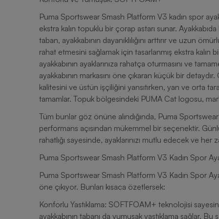
Puma Sportswear Smash Platform V3 kadın spor ayakka
ekstra kalın topuklu bir çorap astarı sunar. Ayakkabıda
taban, ayakkabının dayanıklılığını arttırır ve uzun ömü
rahat etmesini sağlamak için tasarlanmış ekstra kalın b
ayakkabının ayaklarınıza rahatça oturmasını ve tamam
ayakkabının markasını öne çıkaran küçük bir detaydı
kalitesini ve üstün işçiliğini yansıtırken, yan ve orta 
tamamlar. Topuk bölgesindeki PUMA Cat logosu, markanı
Tüm bunlar göz önüne alındığında, Puma Sportswear
performans açısından mükemmel bir seçenektir. Günlük
rahatlığı sayesinde, ayaklarınızı mutlu edecek ve he
Puma Sportswear Smash Platform V3 Kadın Spor Ayakk
Puma Sportswear Smash Platform V3 Kadın Spor Ayakka
öne çıkıyor. Bunları kısaca özetlersek:
Konforlu Yastıklama: SOFTFOAM+ teknolojisi sayesinde,
ayakkabının tabanı da yumuşak yastıklama sağlar. Bu s