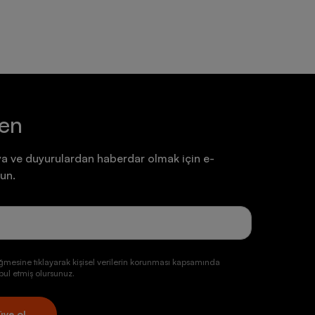
ten
a ve duyurulardan haberdar olmak için e-
un.
ğmesine tıklayarak kişisel verilerin korunması kapsamında
ul etmiş olursunuz.
üye ol