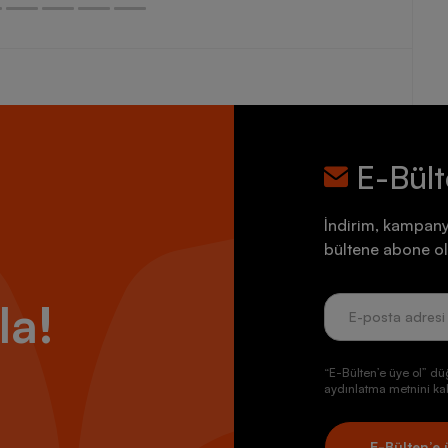
E-Bül
İndirim, kampany
bültene abone ol
la!
“E-Bülten’e üye ol” dü
aydınlatma metnini kab
E-Bülten’e 