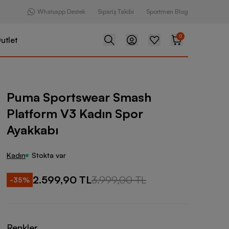
Whatsapp Destek
Sipariş Takibi
Sportmen Blog
0
utlet
wear Smash Platform V3 Kadın Spor Ayakkabı
Puma Sportswear Smash
Platform V3 Kadın Spor
Ayakkabı
Kadın
Stokta var
2.599,90 TL
3.999,00 TL
-
35
%
Renkler