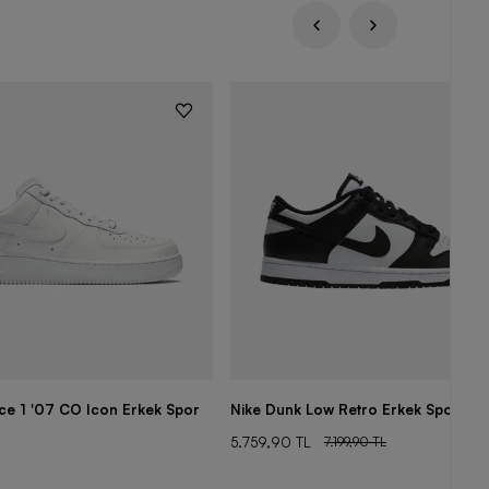
rce 1 '07 CO Icon Erkek Spor
Nike Dunk Low Retro Erkek Spor Aya
5.759,90 TL
7.199,90 TL