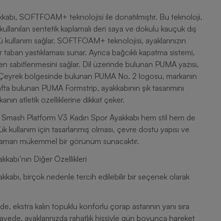
bı, SOFTFOAM+ teknolojisi ile donatılmıştır. Bu teknoloji,
 kullanılan sentetik kaplamalı deri saya ve dokulu kauçuk dış
rlü kullanım sağlar. SOFTFOAM+ teknolojisi, ayaklarınızın
ir taban yastıklaması sunar. Ayrıca bağcıklı kapatma sistemi,
en sabitlenmesini sağlar. Dil üzerinde bulunan PUMA yazısı,
r. Çeyrek bölgesinde bulunan PUMA No. 2 logosu, markanın
tarafta bulunan PUMA Formstrip, ayakkabının şık tasarımını
n atletik özelliklerine dikkat çeker.
 Smash Platform V3 Kadın Spor Ayakkabı hem stil hem de
 kullanım için tasarlanmış olması, çevre dostu yapısı ve
r zaman mükemmel bir görünüm sunacaktır.
abı’nın Diğer Özellikleri
bı, birçok nedenle tercih edilebilir bir seçenek olarak
 ekstra kalın topuklu konforlu çorap astarının yanı sıra
ayede, ayaklarınızda rahatlık hissiyle gün boyunca hareket