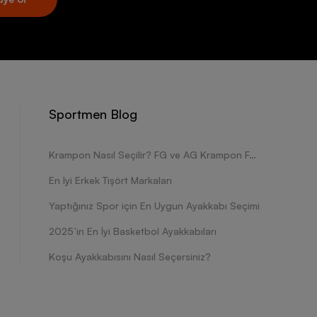
Sportmen Blog
Krampon Nasıl Seçilir? FG ve AG Krampon Farkları Nelerdir?
En İyi Erkek Tişört Markaları
Yaptığınız Spor için En Uygun Ayakkabı Seçimi
2025’in En İyi Basketbol Ayakkabıları
Koşu Ayakkabısını Nasıl Seçersiniz?