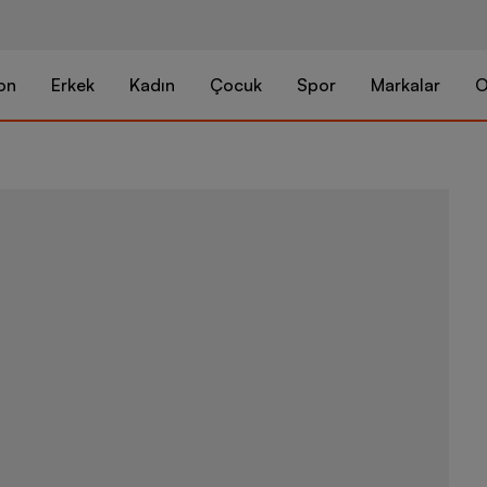
on
Erkek
Kadın
Çocuk
Spor
Markalar
O
Puma Sports