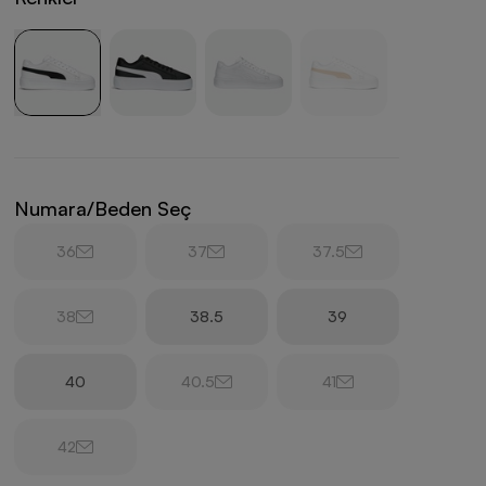
Numara/Beden Seç
36
37
37.5
38
38.5
39
40
40.5
41
42