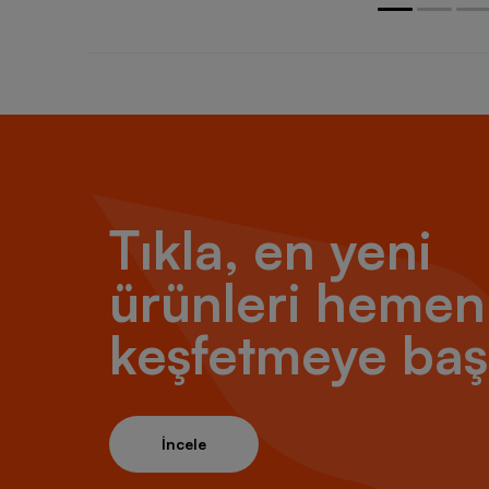
Tıkla, en yeni
ürünleri hemen
keşfetmeye baş
İncele