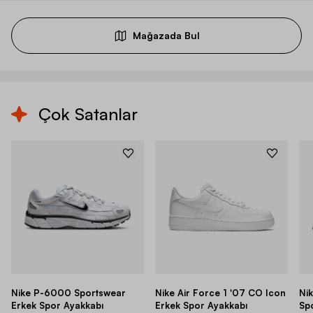
Mağazada Bul
Çok Satanlar
Nike P-6000 Sportswear
Nike Air Force 1 '07 CO Icon
Ni
Erkek Spor Ayakkabı
Erkek Spor Ayakkabı
Sp