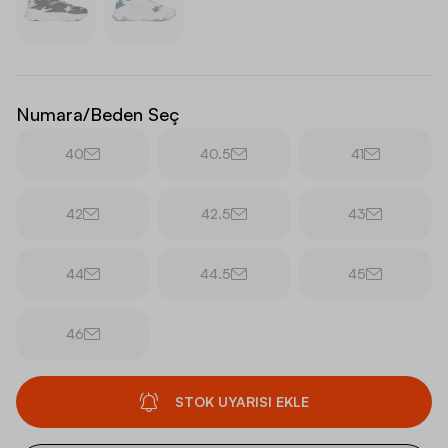
Numara/Beden Seç
40
40.5
41
42
42.5
43
44
44.5
45
46
STOK UYARISI EKLE