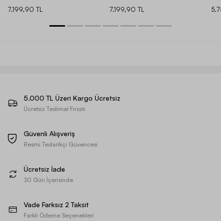
7.199,90 TL
7.199,90 TL
5.
5.000 TL Üzeri Kargo Ücretsiz
Ücretsiz Teslimat Fırsatı
Güvenli Alışveriş
Resmi Tedarikçi Güvencesi
Ücretsiz İade
30 Gün İçerisinde
Vade Farksız 2 Taksit
Farklı Ödeme Seçenekleri