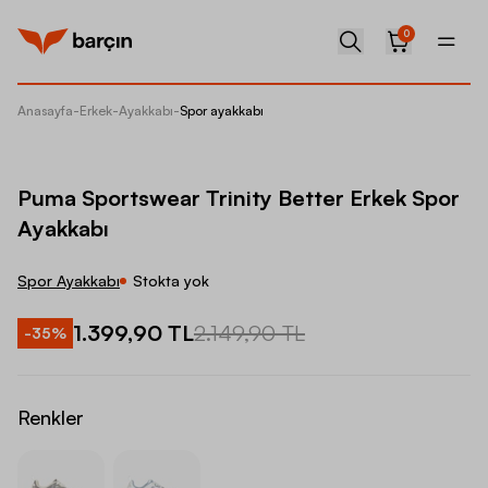
0
Anasayfa
-
Erkek
-
Ayakkabı
-
Spor ayakkabı
Puma Sp
Puma Sportswear Trinity Better Erkek Spor
Ayakkabı
Spor Ayakkabı
Stokta yok
1.399,90 TL
2.149,90 TL
-
35
%
Renkler