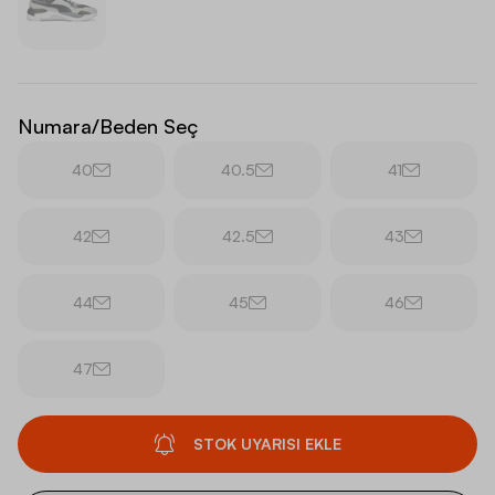
Numara/Beden Seç
40
40.5
41
42
42.5
43
44
45
46
47
STOK UYARISI EKLE