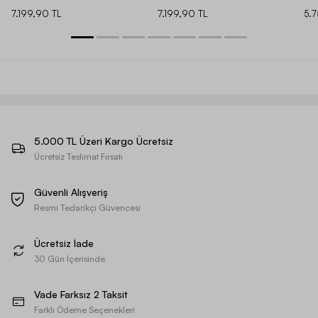
7.199,90 TL
7.199,90 TL
5.
5.000 TL Üzeri Kargo Ücretsiz
Ücretsiz Teslimat Fırsatı
Güvenli Alışveriş
Resmi Tedarikçi Güvencesi
Ücretsiz İade
30 Gün İçerisinde
Vade Farksız 2 Taksit
Farklı Ödeme Seçenekleri