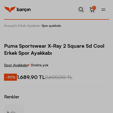
0
Anasayfa
-
Erkek
-
Ayakkabı
-
Spor ayakkabı
Puma Sp
Puma Sportswear X-Ray 2 Square Sd Cool
Erkek Spor Ayakkabı
Spor Ayakkabı
Stokta yok
1.689,90 TL
2.600,00 TL
-
35
%
Renkler