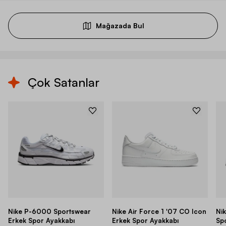
Mağazada Bul
Çok Satanlar
Nike P-6000 Sportswear
Nike Air Force 1 '07 CO Icon
Ni
Erkek Spor Ayakkabı
Erkek Spor Ayakkabı
Sp