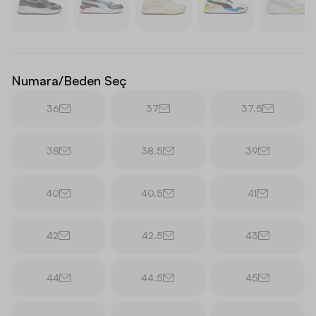
Numara/Beden Seç
36
37
37.5
38
38.5
39
40
40.5
41
42
42.5
43
44
44.5
45