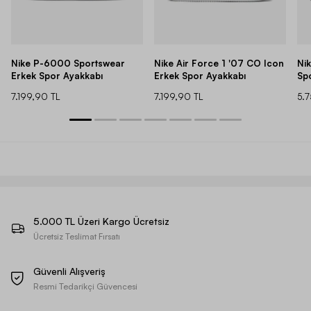
Nike P-6000 Sportswear
Nike Air Force 1 '07 CO Icon
Ni
Erkek Spor Ayakkabı
Erkek Spor Ayakkabı
Sp
7.199,90 TL
7.199,90 TL
5.
5.000 TL Üzeri Kargo Ücretsiz
Ücretsiz Teslimat Fırsatı
Güvenli Alışveriş
Resmi Tedarikçi Güvencesi