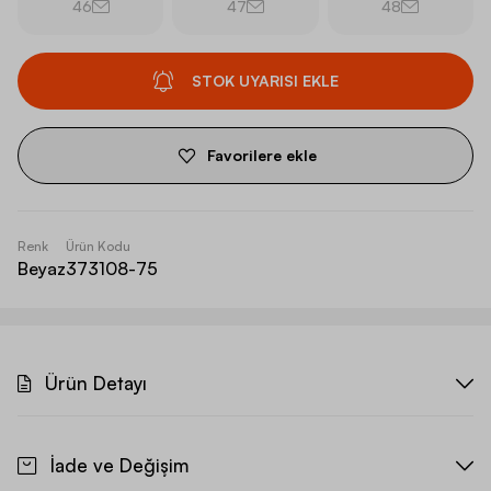
46
47
48
STOK UYARISI EKLE
Favorilere ekle
Renk
Ürün Kodu
Beyaz
373108-75
Ürün Detayı
İade ve Değişim