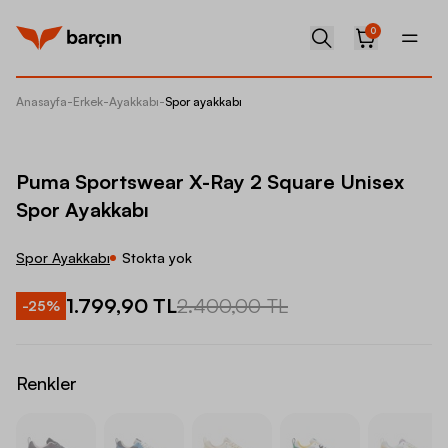
0
Anasayfa
-
Erkek
-
Ayakkabı
-
Spor ayakkabı
Puma Sp
Puma Sportswear X-Ray 2 Square Unisex
Spor Ayakkabı
Spor Ayakkabı
Stokta yok
1.799,90 TL
2.400,00 TL
-
25
%
Renkler