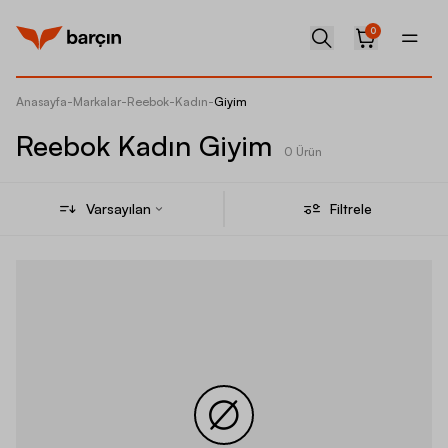
0
Anasayfa
-
Markalar
-
Reebok
-
Kadın
-
Giyim
Reebok Kadın Giyim
0 Ürün
Varsayılan
Filtrele