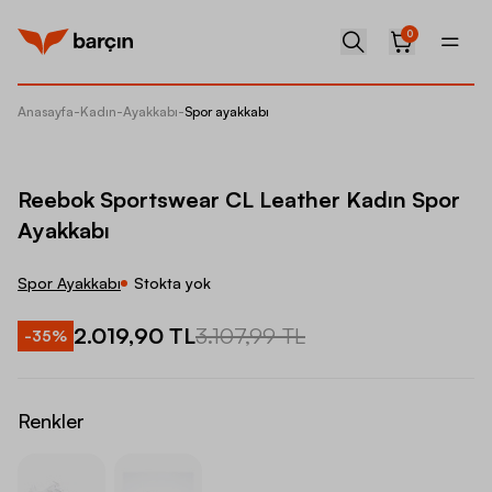
0
Anasayfa
-
Kadın
-
Ayakkabı
-
Spor ayakkabı
Reebok 
Reebok Sportswear CL Leather Kadın Spor
Ayakkabı
Spor Ayakkabı
Stokta yok
2.019,90 TL
3.107,99 TL
-
35
%
Renkler