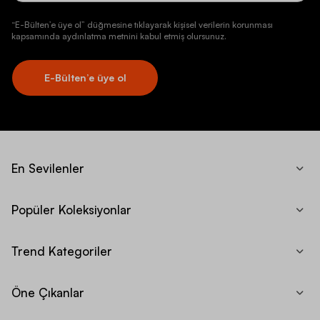
“E-Bülten’e üye ol” düğmesine tıklayarak kişisel verilerin korunması
kapsamında aydınlatma metnini kabul etmiş olursunuz.
E-Bülten’e üye ol
En Sevilenler
Popüler Koleksiyonlar
Trend Kategoriler
Öne Çıkanlar