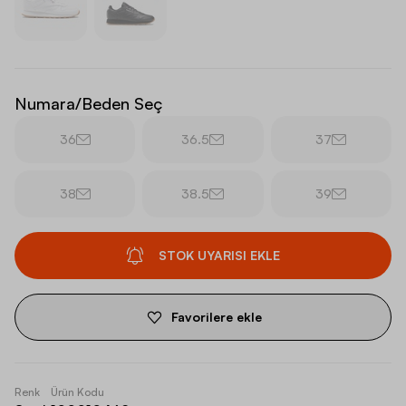
Numara/Beden Seç
36
36.5
37
38
38.5
39
STOK UYARISI EKLE
Favorilere ekle
Renk
Ürün Kodu