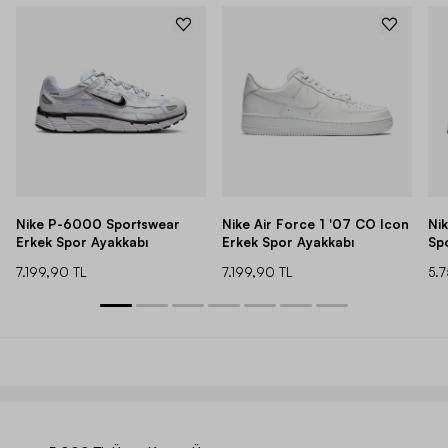
Nike P-6000 Sportswear
Nike Air Force 1 '07 CO Icon
Ni
Erkek Spor Ayakkabı
Erkek Spor Ayakkabı
Sp
7.199,90 TL
7.199,90 TL
5.