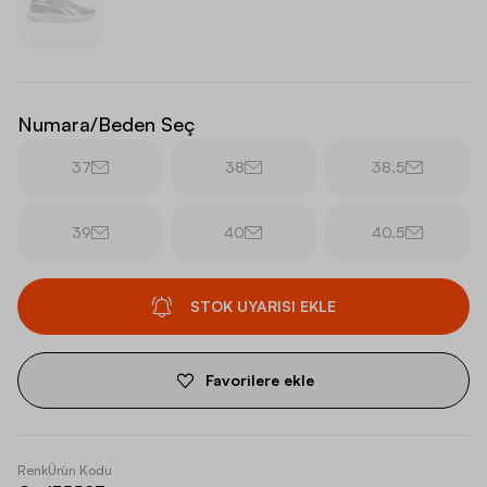
Numara/Beden Seç
37
38
38.5
39
40
40.5
STOK UYARISI EKLE
Favorilere ekle
Renk
Ürün Kodu