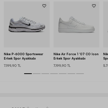
Nike P-6000 Sportswear
Nike Air Force 1 '07 CO Icon
Ni
Erkek Spor Ayakkabı
Erkek Spor Ayakkabı
Sp
7.199,90 TL
7.199,90 TL
5.