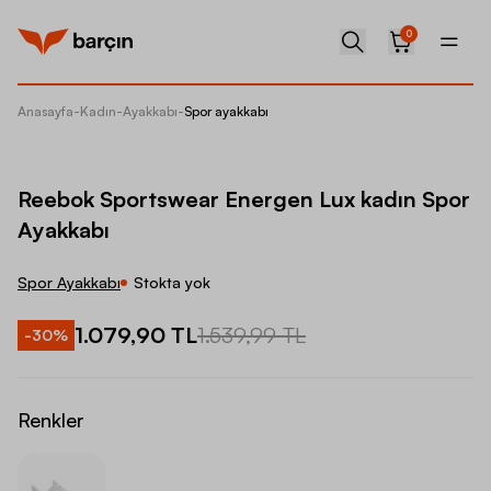
0
Anasayfa
-
Kadın
-
Ayakkabı
-
Spor ayakkabı
Reebok 
Reebok Sportswear Energen Lux kadın Spor
Ayakkabı
Spor Ayakkabı
Stokta yok
1.079,90 TL
1.539,99 TL
-
30
%
Renkler