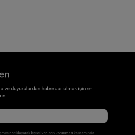
Ayakkabı
Ayakkabı
7.199,90 TL
7.199,90 TL
ten
a ve duyurulardan haberdar olmak için e-
un.
ğmesine tıklayarak kişisel verilerin korunması kapsamında