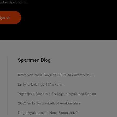
ul etmiş olursunuz.
üye ol
Sportmen Blog
Krampon Nasıl Seçilir? FG ve AG Krampon Farkları Nelerdir?
En İyi Erkek Tişört Markaları
Yaptığınız Spor için En Uygun Ayakkabı Seçimi
2025’in En İyi Basketbol Ayakkabıları
Koşu Ayakkabısını Nasıl Seçersiniz?