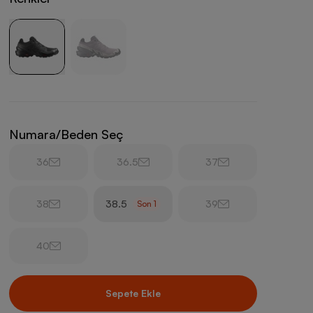
Numara/Beden Seç
36
36.5
37
38
38.5
39
Son
1
40
Sepete Ekle