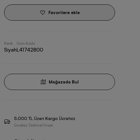
Favorilere ekle
Renk
Ürün Kodu
Siyah
L41742800
Mağazada Bul
5.000 TL Üzeri Kargo Ücretsiz
Ücretsiz Teslimat Fırsatı