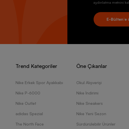
aydınlatma metnini kab
E-Bülten’e 
Trend Kategoriler
Öne Çıkanlar
Nike Erkek Spor Ayakkabı
Okul Alışverişi
Nike P-6000
Nike İndirimi
Nike Outlet
Nike Sneakers
adidas Spezial
Nike Yeni Sezon
The North Face
Sürdürülebilir Ürünler