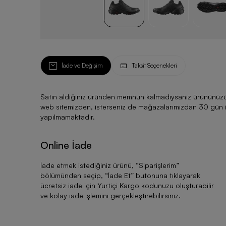
İade ve Değişim
Taksit Seçenekleri
Satın aldığınız üründen memnun kalmadıysanız ürününüzü ku
web sitemizden, isterseniz de mağazalarımızdan 30 gün için
yapılmamaktadır.
Online İade
İade etmek istediğiniz ürünü, “
Siparişlerim
”
bölümünden seçip, “
İade Et
” butonuna tıklayarak
ücretsiz iade için Yurtiçi Kargo kodunuzu oluşturabilir
ve kolay iade işlemini gerçekleştirebilirsiniz.