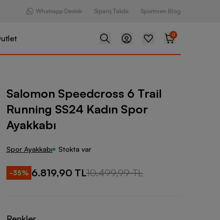
Whatsapp Destek
Sipariş Takibi
Sportmen Blog
0
utlet
dcross 6 Trail Running SS24 Kadın Spor Ayakkabı
Salomon Speedcross 6 Trail
Running SS24 Kadın Spor
Ayakkabı
Spor Ayakkabı
Stokta var
6.819,90 TL
10.499,99 TL
-
35
%
Renkler