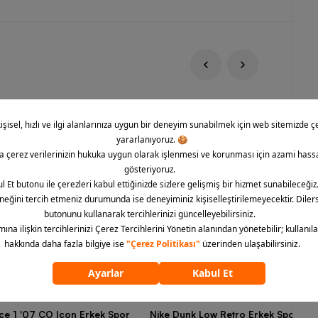
rce 1 '07 CO Icon Erkek Spor
Nike Dunk Low Retro Erkek Spor Aya