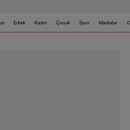
on
Erkek
Kadın
Çocuk
Spor
Markalar
O
Salomon Spee