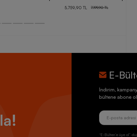
5.759,90 TL
7.199,90 TL
E-Bül
İndirim, kampany
bültene abone ol
la!
“E-Bülten’e üye ol” dü