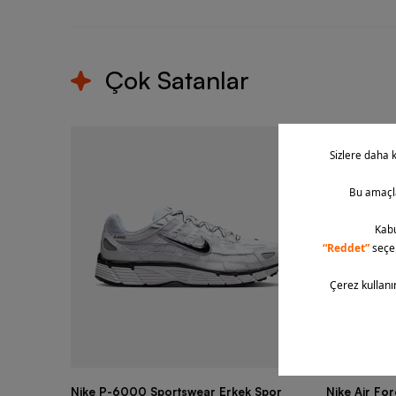
Çok Satanlar
Nike P-6000 Sportswear Erkek Spor
Nike Air Fo