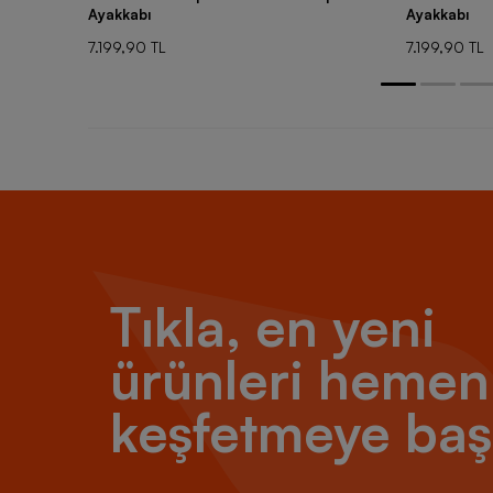
Ayakkabı
Ayakkabı
7.199,90 TL
7.199,90 TL
Tıkla, en yeni
ürünleri hemen
keşfetmeye baş