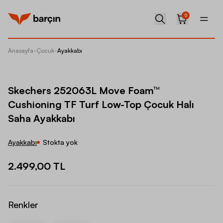
0
Anasayfa
-
Çocuk
-
Ayakkabı
Skeche
Skechers 252063L Move Foam™
Cushioning TF Turf Low-Top Çocuk Halı
Saha Ayakkabı
Ayakkabı
Stokta yok
2.499,00 TL
Renkler