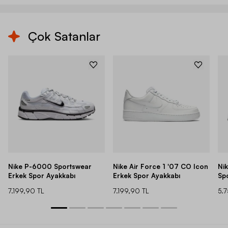
Çok Satanlar
Nike P-6000 Sportswear
Nike Air Force 1 '07 CO Icon
Ni
Erkek Spor Ayakkabı
Erkek Spor Ayakkabı
Sp
7.199,90 TL
7.199,90 TL
5.