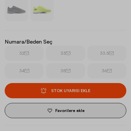
Numara/Beden Seç
32
33
33.5
34
35
36
STOK UYARISI EKLE
Favorilere ekle