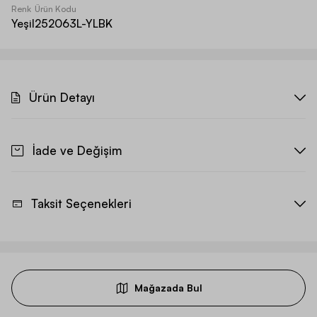
Renk
Ürün Kodu
Yeşil
252063L-YLBK
Ürün Detayı
İade ve Değişim
Taksit Seçenekleri
Mağazada Bul