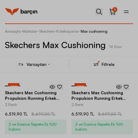
0
Anasayfa
-
Markalar
-
Skechers
-
Koleksiyonlar
-
Max cushioning
Skechers Max Cushioning
14 Ürün
Varsayılan
Filtrele
-
25
%
-
25
%
Skechers Max Cushioning
Skechers Max Cushioning
Propulsion Running Erkek
Propulsion Running Erkek
Spor Ayakkabı
Spor Ayakkabı
2 Renk
2 Renk
6.519,90 TL
8.699,00 TL
6.519,90 TL
8.699,00 TL
2 ve Üzerine Sepette Ek %10
2 ve Üzerine Sepette Ek %10
İndirim
İndirim