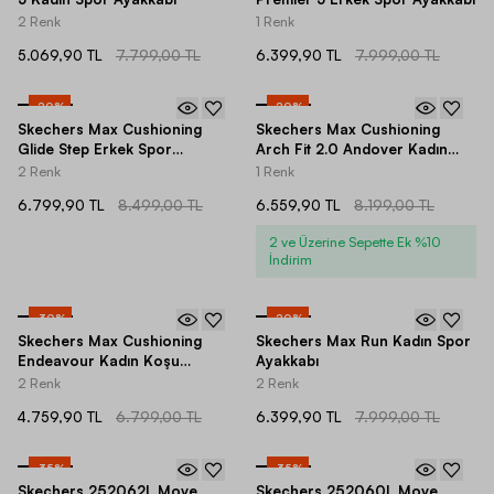
2 Renk
1 Renk
5.069,90 TL
7.799,00 TL
6.399,90 TL
7.999,00 TL
-
20
%
-
20
%
Skechers Max Cushioning
Skechers Max Cushioning
Glide Step Erkek Spor
Arch Fit 2.0 Andover Kadın
Ayakkabı
Spor Ayakkabı
2 Renk
1 Renk
6.799,90 TL
8.499,00 TL
6.559,90 TL
8.199,00 TL
2 ve Üzerine Sepette Ek %10
İndirim
-
30
%
-
20
%
Skechers Max Cushioning
Skechers Max Run Kadın Spor
Endeavour Kadın Koşu
Ayakkabı
Ayakkabısı
2 Renk
2 Renk
4.759,90 TL
6.799,00 TL
6.399,90 TL
7.999,00 TL
-
35
%
-
35
%
Skechers 252062L Move
Skechers 252060L Move