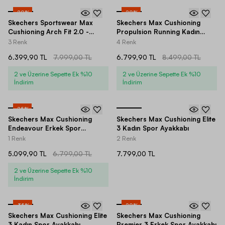
-
20
%
-
20
%
Skechers Sportswear Max
Skechers Max Cushioning
Cushioning Arch Fit 2.0 -
Propulsion Running Kadın
Avenida Kadın Spor Ayakkabı
Spor Ayakkabı
3 Renk
4 Renk
6.399,90 TL
7.999,00 TL
6.799,90 TL
8.499,00 TL
2 ve Üzerine Sepette Ek %10
2 ve Üzerine Sepette Ek %10
İndirim
İndirim
-
25
%
Skechers Max Cushioning
Skechers Max Cushioning Elite
Endeavour Erkek Spor
3 Kadın Spor Ayakkabı
Ayakkabı
1 Renk
2 Renk
5.099,90 TL
6.799,00 TL
7.799,00 TL
2 ve Üzerine Sepette Ek %10
İndirim
-
35
%
-
20
%
Skechers Max Cushioning Elite
Skechers Max Cushioning
3 Kadın Spor Ayakkabı
Premier 3 Erkek Spor Ayakkabı