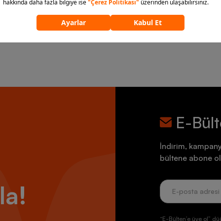
E-Bül
İndirim, kampany
bültene abone ol
la!
“E-Bülten’e üye ol” dü