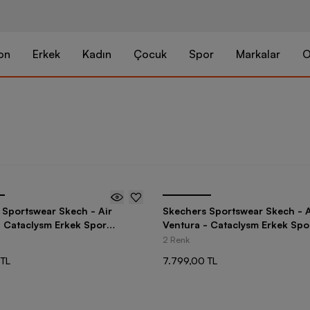
on
Erkek
Kadın
Çocuk
Spor
Markalar
O
 Sportswear Skech - Air
Skechers Sportswear Skech - A
- Cataclysm Erkek Spor
Ventura - Cataclysm Erkek Spo
Ayakkabı
2 Renk
 TL
7.799,00 TL