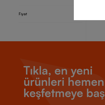
Fiyat
Tıkla, en yeni
ürünleri hemen
keşfetmeye baş