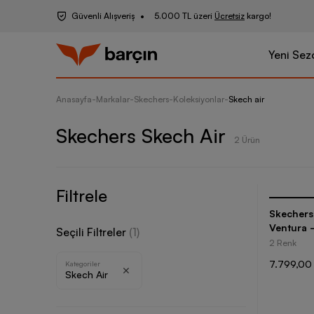
Güvenli Alışveriş
5.000 TL üzeri
Ücretsiz
kargo!
Yeni Sez
Anasayfa
-
Markalar
-
Skechers
-
Koleksiyonlar
-
Skech air
Skechers Skech Air
2 Ürün
Filtrele
Skechers
Ventura 
Seçili Filtreler
(
1
)
Ayakkabı
2 Renk
7.799,00
Kategoriler
Skech Air