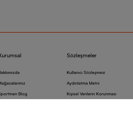
Kurumsal
Sözleşmeler
Hakkımızda
Kullanıcı Sözleşmesi
Mağazalarımız
Aydınlatma Metni
Sportmen Blog
Kişisel Verilerin Korunması
ürdürülebilirlik
Çerez Politikası
Barcin.com Güvenli mi?
Çerez Tercihlerini Yönetin