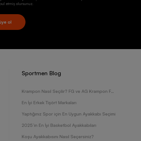
ul etmiş olursunuz.
üye ol
Sportmen Blog
Krampon Nasıl Seçilir? FG ve AG Krampon Farkları Nelerdir?
En İyi Erkek Tişört Markaları
Yaptığınız Spor için En Uygun Ayakkabı Seçimi
2025’in En İyi Basketbol Ayakkabıları
Koşu Ayakkabısını Nasıl Seçersiniz?