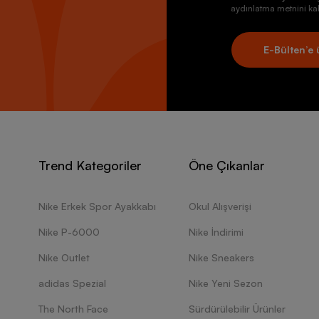
aydınlatma metnini kab
E-Bülten’e 
Trend Kategoriler
Öne Çıkanlar
Nike Erkek Spor Ayakkabı
Okul Alışverişi
Nike P-6000
Nike İndirimi
Nike Outlet
Nike Sneakers
adidas Spezial
Nike Yeni Sezon
The North Face
Sürdürülebilir Ürünler