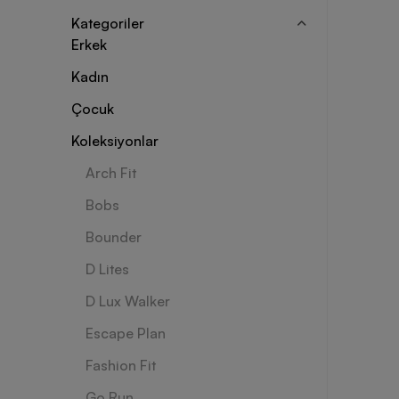
Kategoriler
Erkek
Kadın
Çocuk
Koleksiyonlar
Arch Fit
Bobs
Bounder
D Lites
D Lux Walker
Escape Plan
Fashion Fit
Go Run