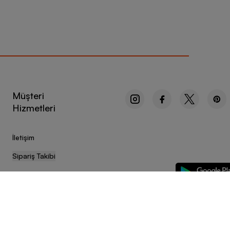
Müşteri
Hizmetleri
İletişim
Sipariş Takibi
Sıkça Sorulan Sorular
Kampanyalar
Ürün İnceleme