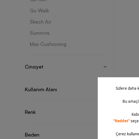
Go Walk
Skech Air
Summits
Max Cushioning
Cinsiyet
Kullanım Alanı
Renk
Beden