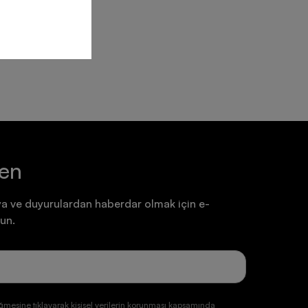
ten
a ve duyurulardan haberdar olmak için e-
un.
ğmesine tıklayarak kişisel verilerin korunması kapsamında