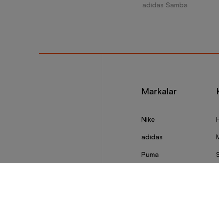
adidas Samba
Markalar
Nike
adidas
Puma
Skechers
S
Vans