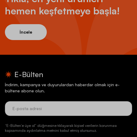
hemen keşfetmeye başla!
İncele
E-Bülten
İndirim, kampanya ve duyurulardan haberdar olmak için e-
bültene abone olun.
“E-Bülten’e üye ol” düğmesine tıklayarak kişisel verilerin korunması
kapsamında aydınlatma metnini kabul etmiş olursunuz.