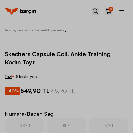
0
Anasayfa
-
Kadın
-
Giyim
-
Alt giyim
-
Tayt
Skecher
Skechers Capsule Coll. Ankle Training
Kadın Tayt
Tayt
Stokta yok
549,90 TL
919,90 TL
-
40
%
Numara/Beden Seç
XS
S
M