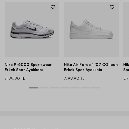
Nike P-6000 Sportswear
Nike Air Force 1 '07 CO Icon
Ni
Erkek Spor Ayakkabı
Erkek Spor Ayakkabı
Sp
7.199,90 TL
7.199,90 TL
5.