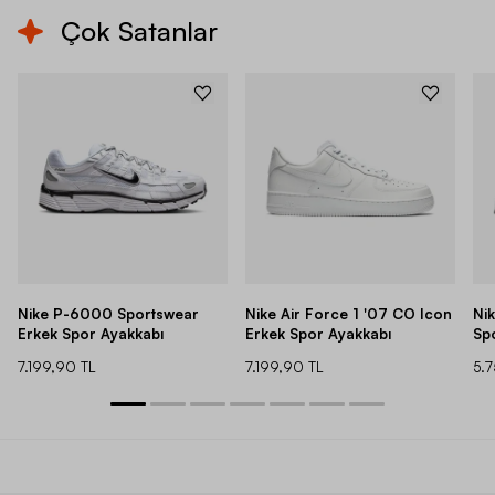
Çok Satanlar
Nike P-6000 Sportswear
Nike Air Force 1 '07 CO Icon
Ni
Erkek Spor Ayakkabı
Erkek Spor Ayakkabı
Sp
7.199,90 TL
7.199,90 TL
5.