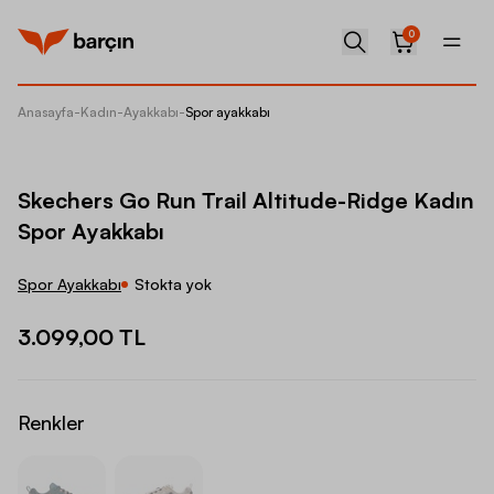
0
Anasayfa
-
Kadın
-
Ayakkabı
-
Spor ayakkabı
Skecher
Skechers Go Run Trail Altitude-Ridge Kadın
Spor Ayakkabı
Spor Ayakkabı
Stokta yok
3.099,00 TL
Renkler