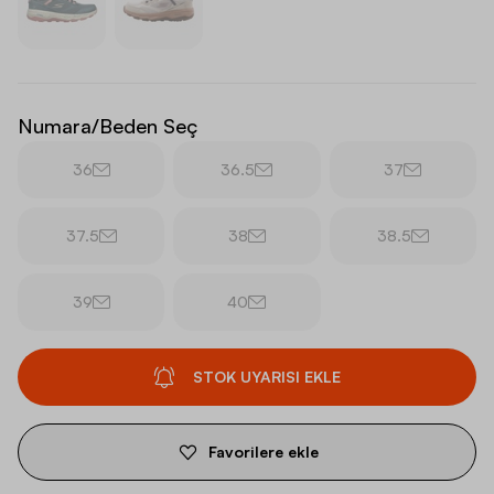
Numara/Beden Seç
36
36.5
37
37.5
38
38.5
39
40
STOK UYARISI EKLE
Favorilere ekle