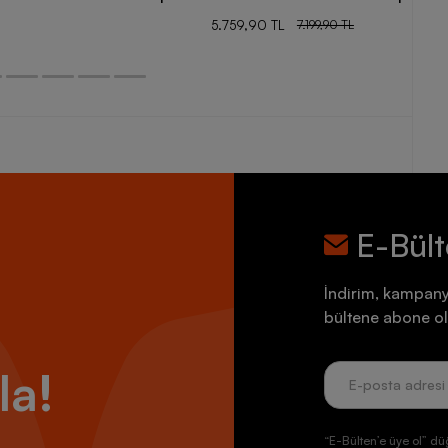
5.759,90 TL
7.199,90 TL
E-Bül
İndirim, kampany
bültene abone ol
la!
“E-Bülten’e üye ol” dü