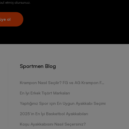
ul etmiş olursunuz.
üye ol
Sportmen Blog
Krampon Nasıl Seçilir? FG ve AG Krampon Farkları Nelerdir?
En İyi Erkek Tişört Markaları
Yaptığınız Spor için En Uygun Ayakkabı Seçimi
2025’in En İyi Basketbol Ayakkabıları
Koşu Ayakkabısını Nasıl Seçersiniz?