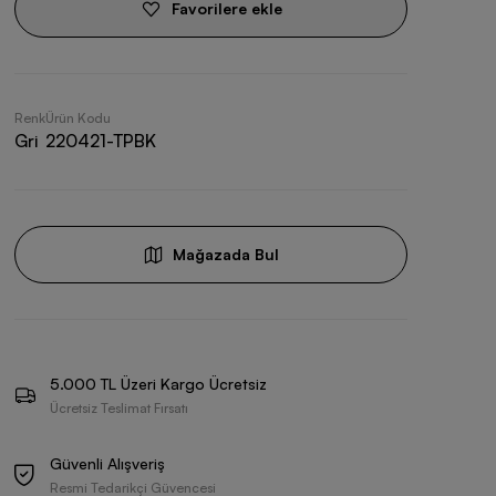
Favorilere ekle
Renk
Ürün Kodu
Gri
220421-TPBK
Mağazada Bul
5.000 TL Üzeri Kargo Ücretsiz
Ücretsiz Teslimat Fırsatı
Güvenli Alışveriş
Resmi Tedarikçi Güvencesi