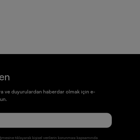
Ayakkabı
Ayakkabı
7.199,90 TL
7.199,90 TL
ten
a ve duyurulardan haberdar olmak için e-
un.
ğmesine tıklayarak kişisel verilerin korunması kapsamında