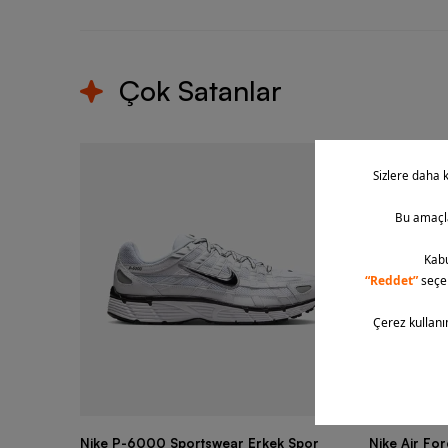
Çok Satanlar
Nike P-6000 Sportswear Erkek Spor
Nike Air Fo