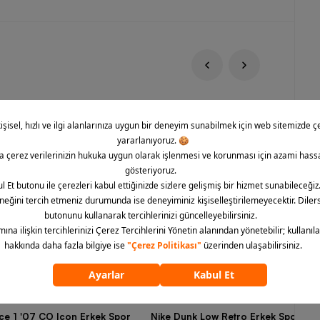
rce 1 '07 CO Icon Erkek Spor
Nike Dunk Low Retro Erkek Spor Aya