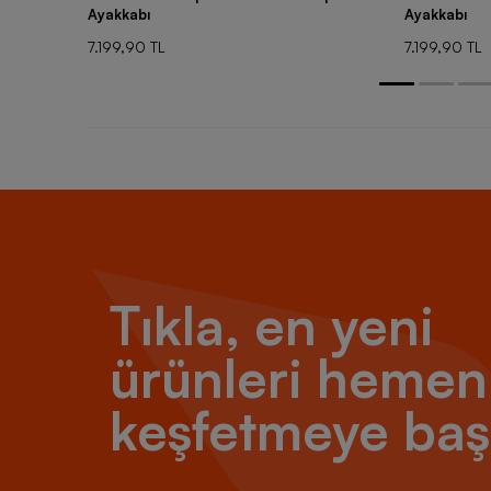
Ayakkabı
Ayakkabı
7.199,90 TL
7.199,90 TL
Tıkla, en yeni
ürünleri hemen
keşfetmeye baş