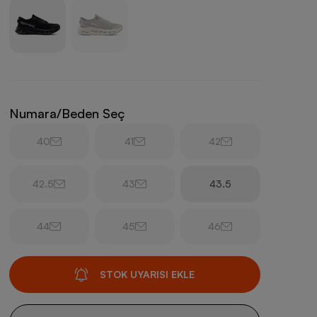
Numara/Beden Seç
40
41
42
42.5
43
43.5
44
45
46
STOK UYARISI EKLE