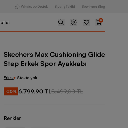
Whatsapp Destek
Sipariş Takibi
Sportmen Blog
0
utlet
 Cushioning Glide Step Erkek Spor Ayakkabı
Skechers Max Cushioning Glide
Step Erkek Spor Ayakkabı
Erkek
Stokta yok
6.799,90 TL
8.499,00 TL
-
20
%
Renkler