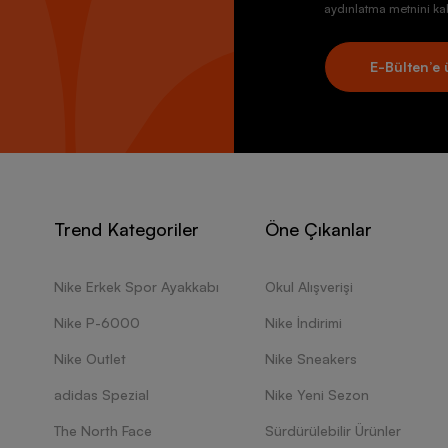
aydınlatma metnini kab
E-Bülten’e 
Trend Kategoriler
Öne Çıkanlar
Nike Erkek Spor Ayakkabı
Okul Alışverişi
Nike P-6000
Nike İndirimi
Nike Outlet
Nike Sneakers
adidas Spezial
Nike Yeni Sezon
The North Face
Sürdürülebilir Ürünler