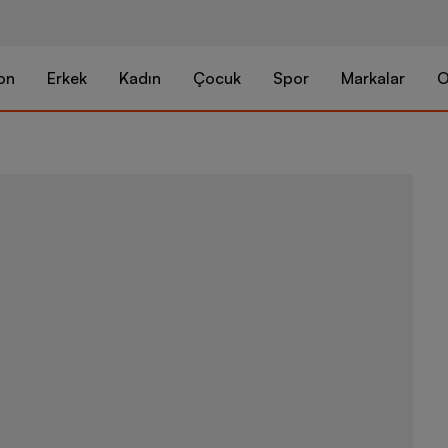
on
Erkek
Kadın
Çocuk
Spor
Markalar
O
Skechers Max