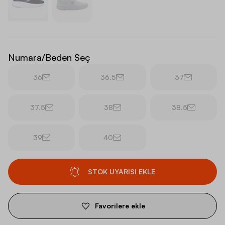
Numara/Beden Seç
36
36.5
37
37.5
38
38.5
39
40
STOK UYARISI EKLE
Favorilere ekle