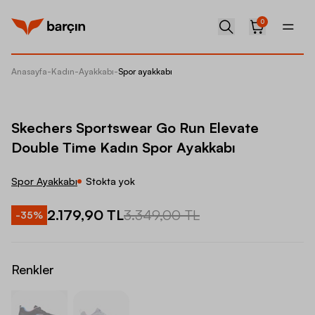
0
Anasayfa
-
Kadın
-
Ayakkabı
-
Spor ayakkabı
Skecher
Skechers Sportswear Go Run Elevate
Double Time Kadın Spor Ayakkabı
Spor Ayakkabı
Stokta yok
2.179,90 TL
3.349,00 TL
-
35
%
Renkler