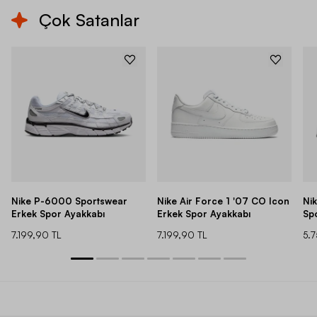
Çok Satanlar
Nike P-6000 Sportswear
Nike Air Force 1 '07 CO Icon
Ni
Erkek Spor Ayakkabı
Erkek Spor Ayakkabı
Sp
7.199,90 TL
7.199,90 TL
5.