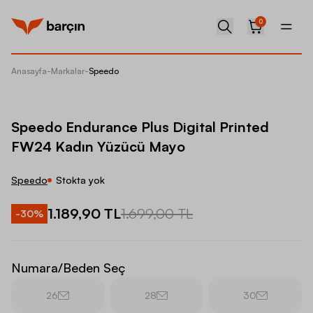
0
Anasayfa
-
Markalar
-
Speedo
Speedo 
Speedo Endurance Plus Digital Printed
FW24 Kadın Yüzücü Mayo
Speedo
Stokta yok
1.189,90 TL
1.699,00 TL
-
30
%
Numara/Beden Seç
26
28
30