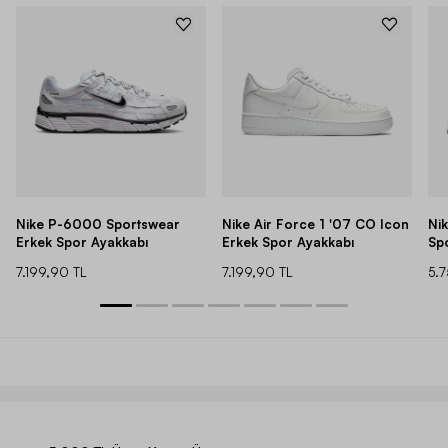
Nike P-6000 Sportswear
Nike Air Force 1 '07 CO Icon
Ni
Erkek Spor Ayakkabı
Erkek Spor Ayakkabı
Sp
7.199,90 TL
7.199,90 TL
5.