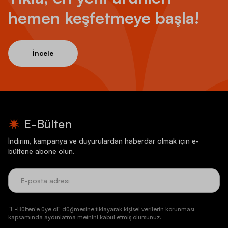
hemen keşfetmeye başla!
İncele
E-Bülten
İndirim, kampanya ve duyurulardan haberdar olmak için e-
bültene abone olun.
“E-Bülten’e üye ol” düğmesine tıklayarak kişisel verilerin korunması
kapsamında aydınlatma metnini kabul etmiş olursunuz.