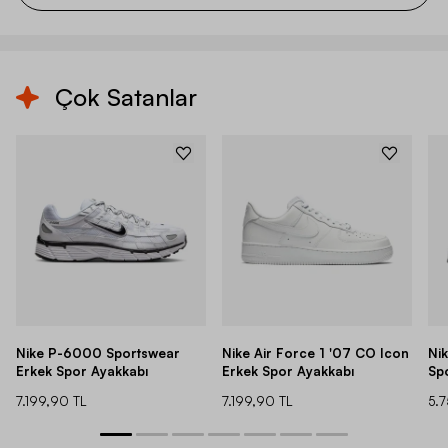
Çok Satanlar
Nike P-6000 Sportswear
Nike Air Force 1 '07 CO Icon
Ni
Erkek Spor Ayakkabı
Erkek Spor Ayakkabı
Sp
7.199,90 TL
7.199,90 TL
5.