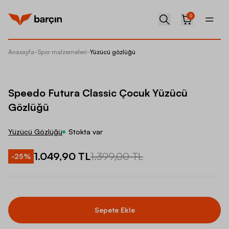
0
Anasayfa
-
Spor malzemeleri
-
Yüzücü gözlüğü
Speedo 
Speedo Futura Classic Çocuk Yüzücü
Gözlüğü
Yüzücü Gözlüğü
Stokta var
1.049,90 TL
1.399,00 TL
-
25
%
Sepete Ekle