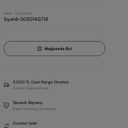
Renk
Ürün Kodu
Siyah
8-003014G718
Mağazada Bul
5.000 TL Üzeri Kargo Ücretsiz
Ücretsiz Teslimat Fırsatı
Güvenli Alışveriş
Resmi Tedarikçi Güvencesi
Ücretsiz İade