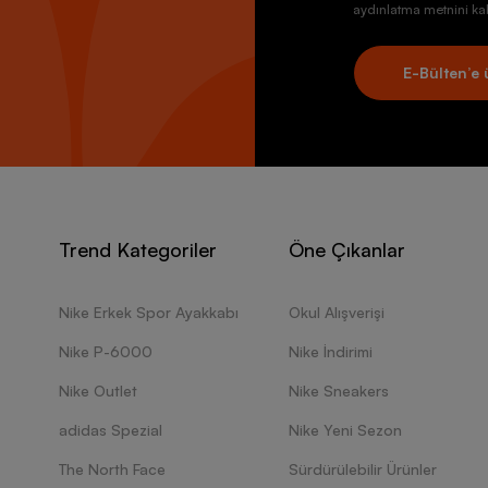
aydınlatma metnini kab
E-Bülten’e 
Trend Kategoriler
Öne Çıkanlar
Nike Erkek Spor Ayakkabı
Okul Alışverişi
Nike P-6000
Nike İndirimi
Nike Outlet
Nike Sneakers
adidas Spezial
Nike Yeni Sezon
The North Face
Sürdürülebilir Ürünler