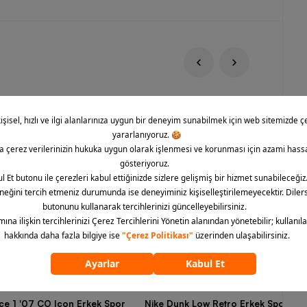
rce 1 '07 CO Icon Erkek Spor
Nike Dunk Low Retro Erkek Spor Aya