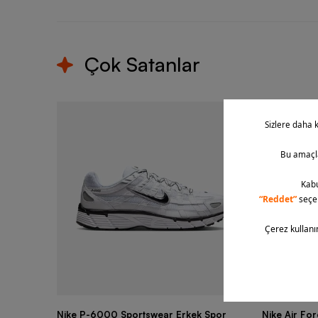
Çok Satanlar
Nike P-6000 Sportswear Erkek Spor
Nike Air Fo