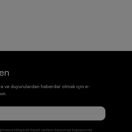
Ayakkabı
Ayakkabı
7.199,90 TL
7.199,90 TL
ten
a ve duyurulardan haberdar olmak için e-
un.
ğmesine tıklayarak kişisel verilerin korunması kapsamında