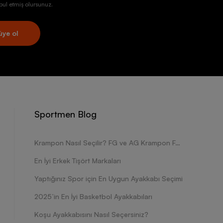
ul etmiş olursunuz.
üye ol
Sportmen Blog
Krampon Nasıl Seçilir? FG ve AG Krampon Farkları Nelerdir?
En İyi Erkek Tişört Markaları
Yaptığınız Spor için En Uygun Ayakkabı Seçimi
2025’in En İyi Basketbol Ayakkabıları
Koşu Ayakkabısını Nasıl Seçersiniz?