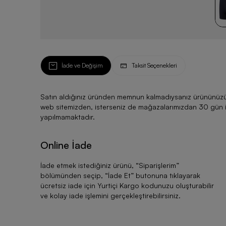
İade ve Değişim
Taksit Seçenekleri
Satın aldığınız üründen memnun kalmadıysanız ürününüzü ku
web sitemizden, isterseniz de mağazalarımızdan 30 gün için
yapılmamaktadır.
Online İade
İade etmek istediğiniz ürünü, “
Siparişlerim
”
bölümünden seçip, “
İade Et
” butonuna tıklayarak
ücretsiz iade için Yurtiçi Kargo kodunuzu oluşturabilir
ve kolay iade işlemini gerçekleştirebilirsiniz.