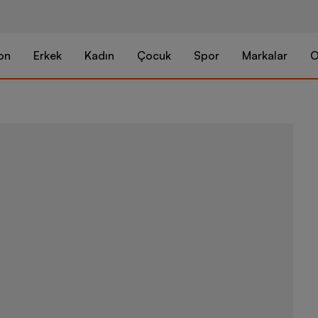
on
Erkek
Kadın
Çocuk
Spor
Markalar
O
Speedo Hype