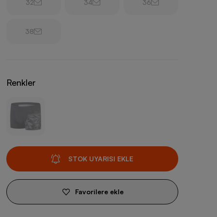
32
34
36
38
Renkler
STOK UYARISI EKLE
Favorilere ekle