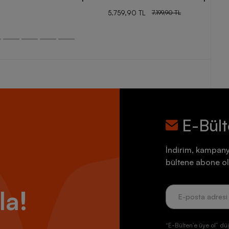
5.759,90 TL
7.199,90 TL
E-Bül
İndirim, kampany
bültene abone ol
la!
“E-Bülten’e üye ol” dü