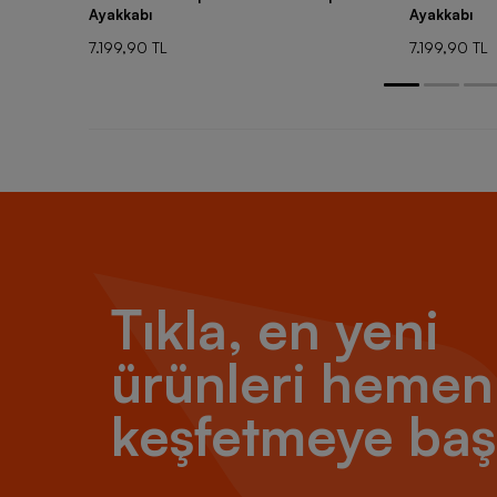
Ayakkabı
Ayakkabı
7.199,90 TL
7.199,90 TL
Tıkla, en yeni
ürünleri hemen
keşfetmeye baş