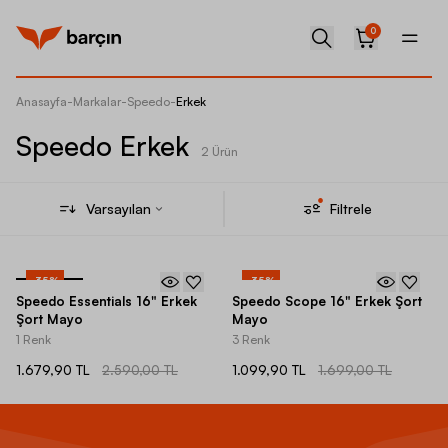
0
Anasayfa
-
Markalar
-
Speedo
-
Erkek
Speedo Erkek
2 Ürün
Varsayılan
Filtrele
-
35
%
-
35
%
Speedo Essentials 16" Erkek
Speedo Scope 16" Erkek Şort
Şort Mayo
Mayo
1 Renk
3 Renk
1.679,90 TL
2.590,00 TL
1.099,90 TL
1.699,00 TL