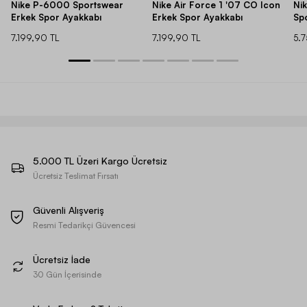
Nike P-6000 Sportswear
Nike Air Force 1 '07 CO Icon
Ni
Erkek Spor Ayakkabı
Erkek Spor Ayakkabı
Sp
7.199,90 TL
7.199,90 TL
5.
5.000 TL Üzeri Kargo Ücretsiz
Ücretsiz Teslimat Fırsatı
Güvenli Alışveriş
Resmi Tedarikçi Güvencesi
Ücretsiz İade
30 Gün İçerisinde