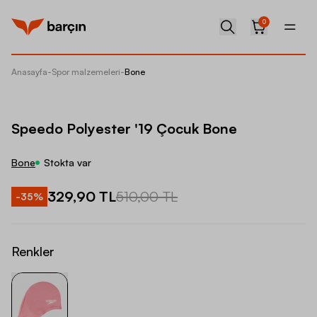
0
Anasayfa
-
Spor malzemeleri
-
Bone
Speedo 
Speedo Polyester '19 Çocuk Bone
Bone
Stokta var
329,90 TL
510,00 TL
-
35
%
Renkler