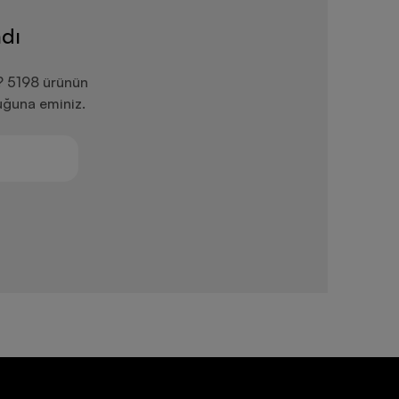
dı
? 5198 ürünün
uğuna eminiz.