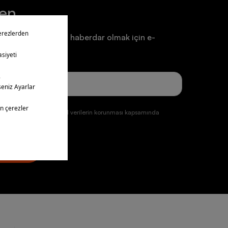
ten
a ve duyurulardan haberdar olmak için e-
un.
ğmesine tıklayarak kişisel verilerin korunması kapsamında
ul etmiş olursunuz.
üye ol