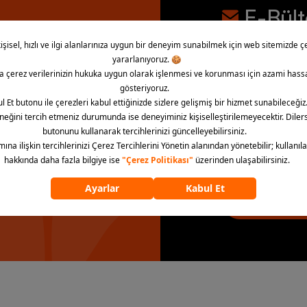
E-Bül
İndirim, kampany
bültene abone ol
la!
“E-Bülten’e üye ol” dü
aydınlatma metnini kab
E-Bülten’e 