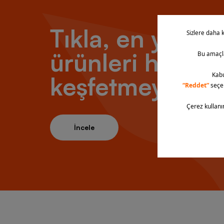
Tıkla, en yeni
ürünleri hemen
keşfetmeye baş
İncele