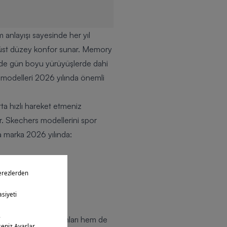
 anlayışı sayesinde her yıl
 üst düzey konfor sunar. Memory
yede gün boyu yürüyüşlerde dahi
s modelleri 2026 yılında önemli
tta hızlı hareket etmeniz
ır. Skechers modellerini spor
ca marka 2026 yılında:
 hem kullanıcı yorumları hem de