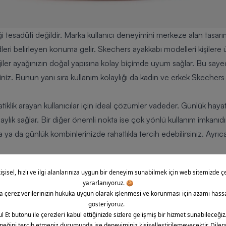
i tesadüfi değildir. Marka kullanıcı deneyimini merkeze alan tasarım
dleri belirleyen konuma gelir.
Skechers ayakkabı modelleri
kişilere
jiler ayağınızın doğal yapısına kolay biçimde uyum sağlar. Bu sa
niz. Bunun yanı sıra kullanım kolaylığı da kadın ve erkek Skecher
tiklik arayan kullanıcılar için ideal çözümler vadeder. Günlük haya
aylık sağlar. Bir diğer önemli nokta ise çok yönlü kullanım imkanıd
 ya da günlük kombinlerinizde rahatlıkla tercih edebilirsiniz. Ayrı
ı,
ibi yeniliklerle kullanıcı beklentilerini üst seviyeye taşır.
elleri
ları içerisinde bazı modeller açık ara ön plana çıkar. Bu modeller