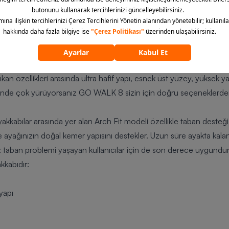
 alır.
Skechers ayakkabı erkek modelleri
ve kadın tasarımları her da
bısı modelleri arasında yer alır. Ultra hafif yapısı sayesinde uzu
iş taban teknolojisi adım sırasında oluşan darbeyi minimize eder. 
an özellikleri arasında ultra hafif yapı, esnek üst yüzey, yüksek y
 içinde çok yürüyorsanız GO WALK 8 sizin için doğru seçeneklerden 
kabılar arasında yer alan Arch Fit modeli özellikle taban desteği ar
ayağınızın doğal kemer yapısını destekler. Uzun süre ayakta kalan k
 taban problemi yaşayan kullanıcılar için de son derece uygundur. 
akkabıdır:
yapı