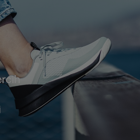
rcih
i