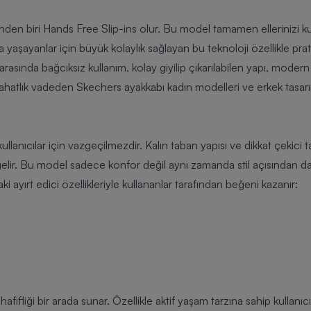
den biri Hands Free Slip-ins olur. Bu model tamamen ellerinizi k
yaşayanlar için büyük kolaylık sağlayan bu teknoloji özellikle pratikl
 arasında bağcıksız kullanım, kolay giyilip çıkarılabilen yapı, modern v
rahatlık vadeden
Skechers ayakkabı kadın modelleri
ve erkek tasarı
ullanıcılar için vazgeçilmezdir. Kalın taban yapısı ve dikkat çekici 
 gelir. Bu model sadece konfor değil aynı zamanda stil açısından 
aki ayırt edici özellikleriyle kullananlar tarafından beğeni kazanır:
afifliği bir arada sunar. Özellikle aktif yaşam tarzına sahip kullanıcıl