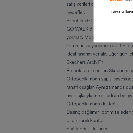
satış verileri açısından zirvede yer
hedefler.
Skechers GO WALK 8
GO WALK 8 Skechers yürüyüş ayakka
yormaz. Modelde kullanılan gelişm
korumanıza yardımcı olur. Öne çık
ideal tasarım yer alır. Eğer gün
Skechers Arch Fit
En çok tercih edilen Skechers ayak
Ortopedik taban yapısı sayesinde 
rahatlık sağlar. Aynı zamanda düz
avantajlarıyla tercih edilen bir ay
Ortopedik taban desteği
Basınç dağılımını optimize eden 
Uzun süreli konfor
Sağlık odaklı tasarım