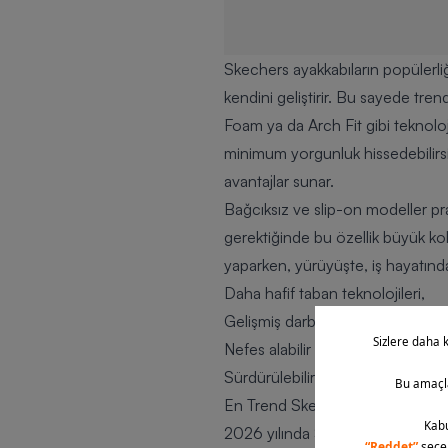
Skechers ayakkabıların popülerliğ
kendini geliştirir. Bu sayede tren
Foam ya da Arch Fit gibi teknolo
minimum yorgunluk hissedebilirsi
avantajlar sunar.
Bağcıksız ve slip-on modeller pra
gerektiğinde bu özellik büyük kol
yaparken, yürüyüşte, iş hayatında
Daha hafif taban teknolojileri,
Gelişmiş darbe emici sistemler,
Nefes alabilir üst yüzey tasarımlar
Sürdürülebilir üretim materyalleri g
En Trend Skechers Ayakkabı Mod
2026 yılında Skechers koleksiyon