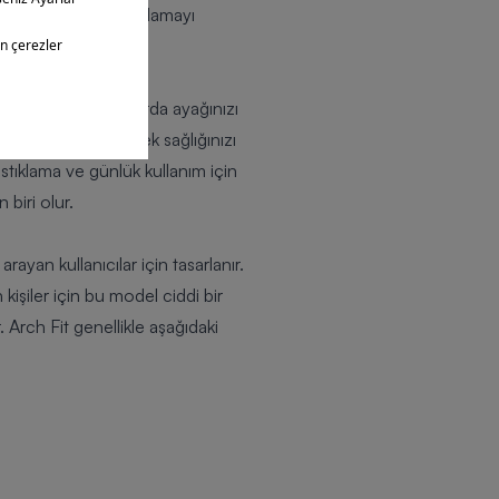
im beklentileri karşılamayı
n süreli kullanımlarda ayağınızı
Böylece diz ve bilek sağlığınızı
astıklama ve günlük kullanım için
biri olur.
ayan kullanıcılar için tasarlanır.
işiler için bu model ciddi bir
Arch Fit genellikle aşağıdaki