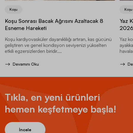
Koşu
Koşu
Koşu Sonrası Bacak Ağrısını Azaltacak 8
Yaz K
Esneme Hareketi
202
Koşu kardiyovasküler dayanıklılığı artıran, kas gücünü
Yaz ko
geliştiren ve genel kondisyon seviyenizi yükselten
ayakka
etkili egzersizlerden biridir....
havala
Devamını Oku
De
Tıkla, en yeni ürünleri
hemen keşfetmeye başla!
İncele